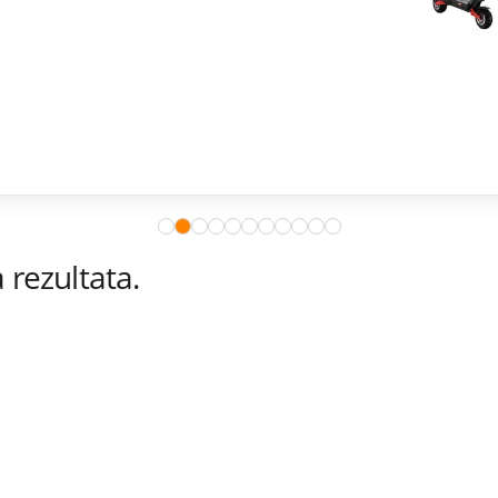
modele ostvaruješ i 365 dana besplatne zamjene ekrana.
Istraži ponudu
rezultata.