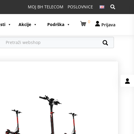
Pretraga:
MOJ BH TELECOM
POSLOVNICE
0
sti
Akcije
Podrška
Prijava
R
U
A
S
G
K
M
O
z
S
p
p
p
 HONOR Watch 2 Epic.
O
K
D
I
P
p
z
1
ctor Air Pro. Uz sve
v
A
n
p