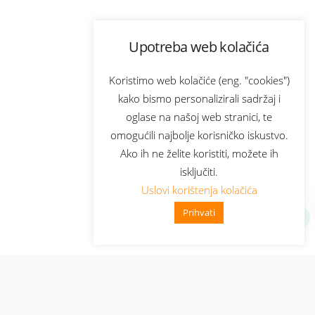
Upotreba web kolačića
Koristimo web kolačiće (eng. "cookies")
kako bismo personalizirali sadržaj i
oglase na našoj web stranici, te
omogućili najbolje korisničko iskustvo.
Ako ih ne želite koristiti, možete ih
isključiti.
Uslovi korištenja kolačića
Prihvati