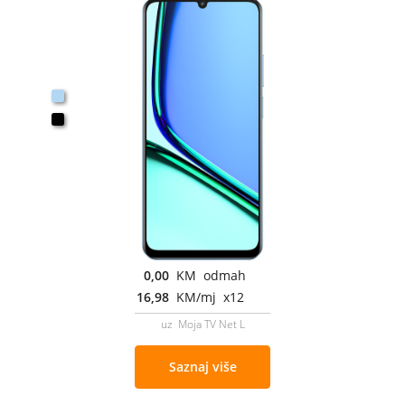
0,00
KM odmah
16,98
KM/mj x12
uz Moja TV Net L
Saznaj više