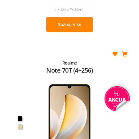
uz Moja TV Net L
Saznaj više
Realme
Note 70T (4+256)