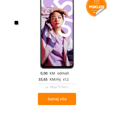
0,00
KM odmah
33,65
KM/mj x12
uz Moja TV Net L
Saznaj više