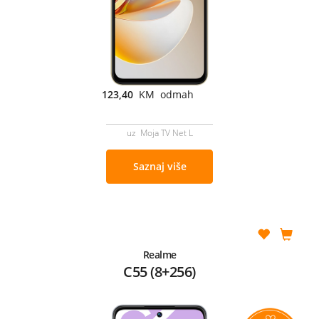
123,40
KM odmah
uz Moja TV Net L
Saznaj više
Realme
C55 (8+256)