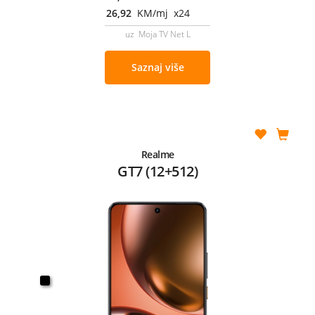
26,92
KM/mj x24
uz Moja TV Net L
Saznaj više
Realme
GT7 (12+512)