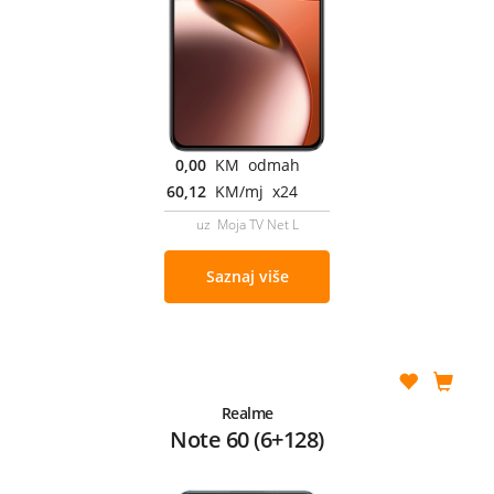
0,00
KM odmah
60,12
KM/mj x24
uz Moja TV Net L
Saznaj više
Realme
Note 60 (6+128)