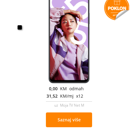
0,00
KM odmah
31,52
KM/mj x12
uz Moja TV Net M
Saznaj više