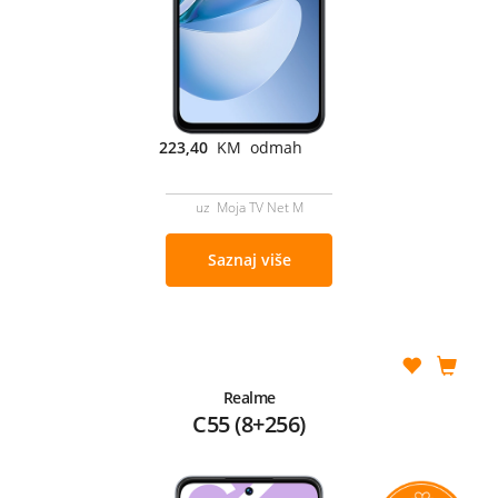
223,40
KM odmah
uz Moja TV Net M
Saznaj više
Realme
C55 (8+256)