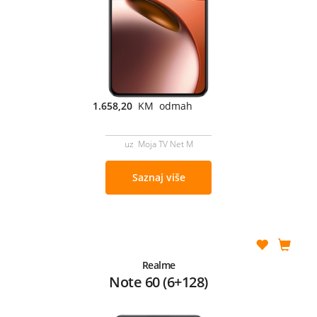
1.658,20
KM odmah
uz Moja TV Net M
Saznaj više
Realme
Note 60 (6+128)