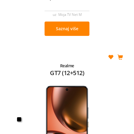
uz Moja TV Net M
Saznaj više
Realme
GT7 (12+512)