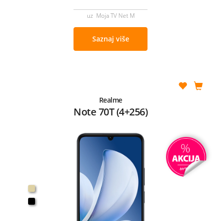
uz Moja TV Net M
Saznaj više
Realme
Note 70T (4+256)