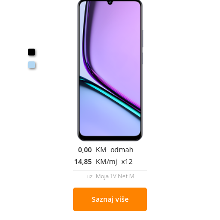
0,00
KM odmah
14,85
KM/mj x12
uz Moja TV Net M
Saznaj više