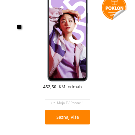
452,50
KM odmah
uz Moja TV Phone 1
Saznaj više