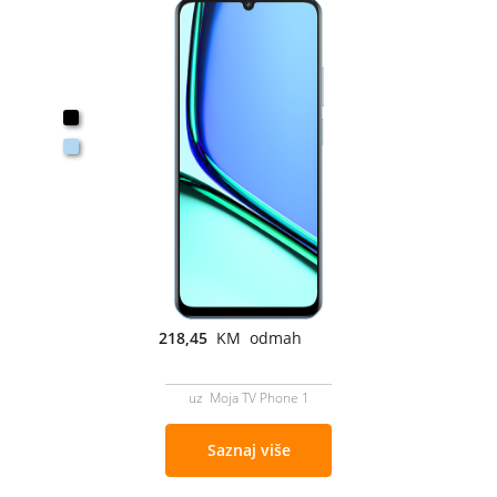
218,45
KM odmah
uz Moja TV Phone 1
Saznaj više