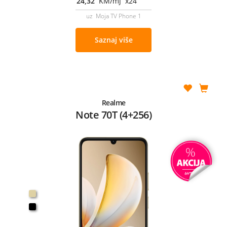
24,32
KM/mj x24
uz Moja TV Phone 1
Saznaj više
Realme
Note 70T (4+256)