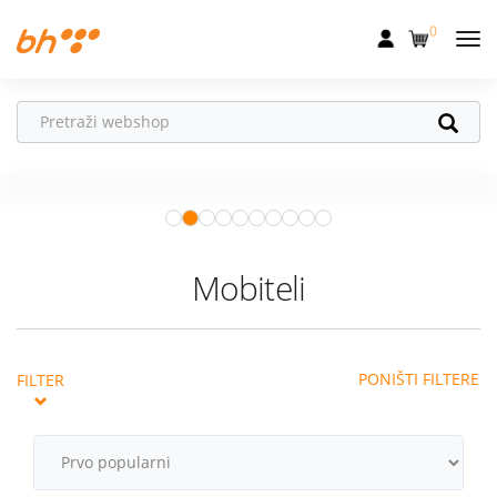
0
Mobilna
Fiksna
Vaš partner u
Internet
pokretu
Apple Watch
– vaš partner za
Televizija
zdraviji i aktivniji život.
Istraži ponudu
Dom
Mobiteli
Uređaji
Pogodnosti
PONIŠTI FILTERE
FILTER
Akcije
Podrška