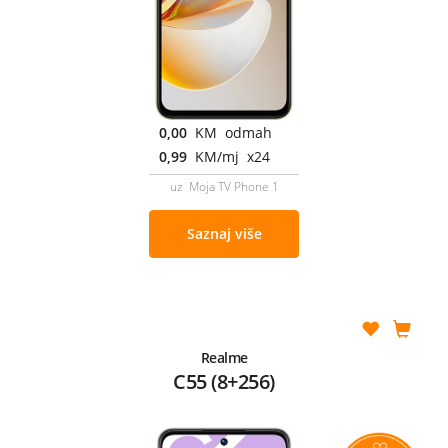
0,00
KM odmah
0,99
KM/mj x24
uz Moja TV Phone 1
Saznaj više
Realme
C55 (8+256)