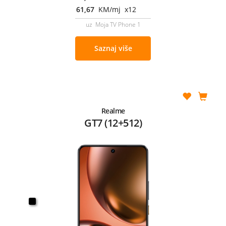
61,67
KM/mj x12
uz Moja TV Phone 1
Saznaj više
Realme
GT7 (12+512)