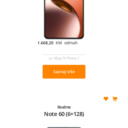
1.668,20
KM odmah
uz Moja TV Phone 1
Saznaj više
Realme
Note 60 (6+128)