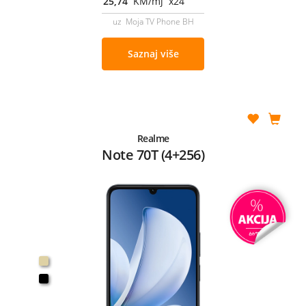
25,74
KM/mj x24
uz Moja TV Phone BH
Saznaj više
Realme
Note 70T (4+256)