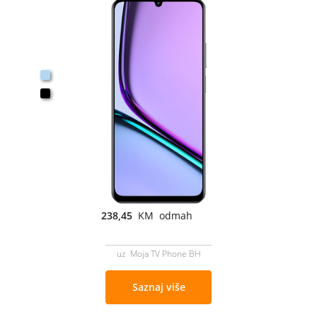
238,45
KM odmah
uz Moja TV Phone BH
Saznaj više