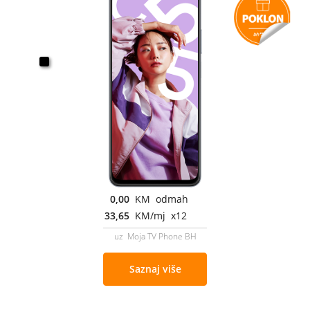
0,00
KM odmah
33,65
KM/mj x12
uz Moja TV Phone BH
Saznaj više