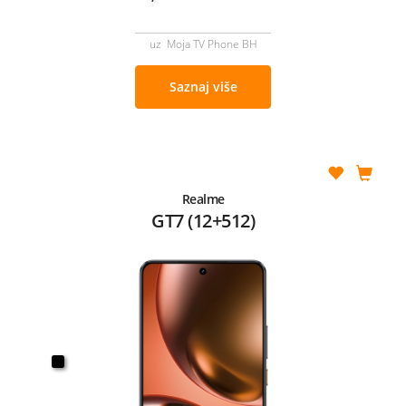
uz Moja TV Phone BH
Saznaj više
Realme
GT7 (12+512)