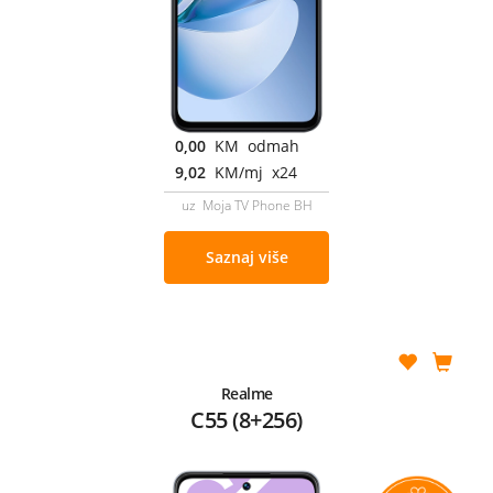
0,00
KM odmah
9,02
KM/mj x24
uz Moja TV Phone BH
Saznaj više
Realme
C55 (8+256)