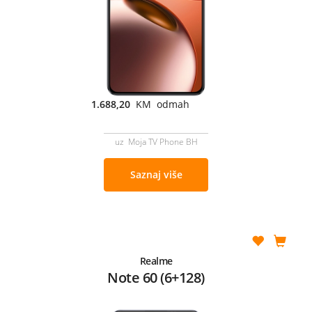
1.688,20
KM odmah
uz Moja TV Phone BH
Saznaj više
Realme
Note 60 (6+128)