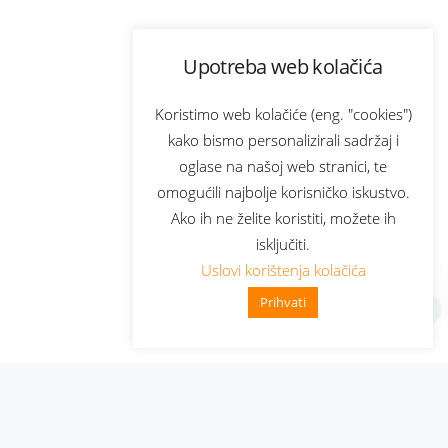
Upotreba web kolačića
Koristimo web kolačiće (eng. "cookies")
kako bismo personalizirali sadržaj i
oglase na našoj web stranici, te
omogućili najbolje korisničko iskustvo.
Ako ih ne želite koristiti, možete ih
isključiti.
Uslovi korištenja kolačića
Prihvati