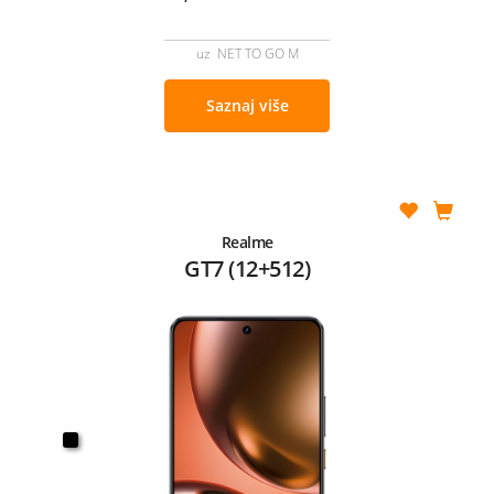
uz NET TO GO M
Saznaj više
Realme
GT7 (12+512)