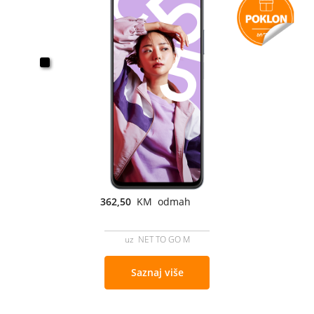
362,50
KM odmah
uz NET TO GO M
Saznaj više