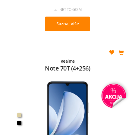
uz NET TO GO M
Saznaj više
Realme
Note 70T (4+256)