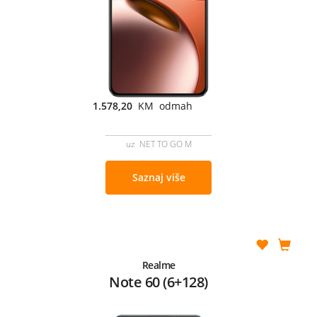
1.578,20
KM odmah
uz NET TO GO M
Saznaj više
Realme
Note 60 (6+128)