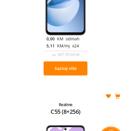
0,00
KM odmah
5,11
KM/mj x24
uz NET TO GO M
Saznaj više
Realme
C55 (8+256)