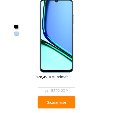
128,45
KM odmah
uz NET TO GO M
Saznaj više