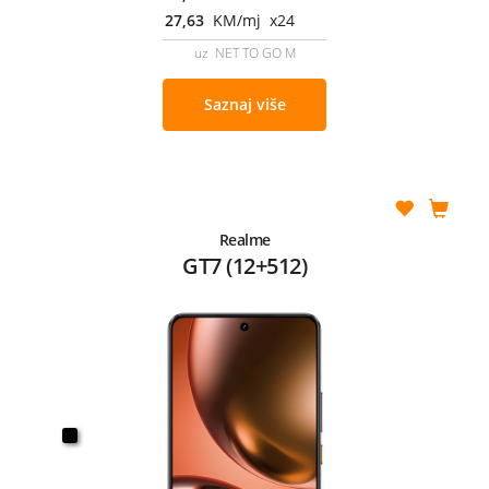
27,63
KM/mj x24
uz NET TO GO M
Saznaj više
Realme
GT7 (12+512)