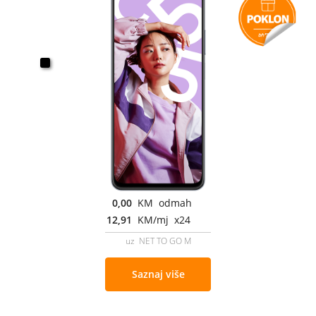
0,00
KM odmah
12,91
KM/mj x24
uz NET TO GO M
Saznaj više