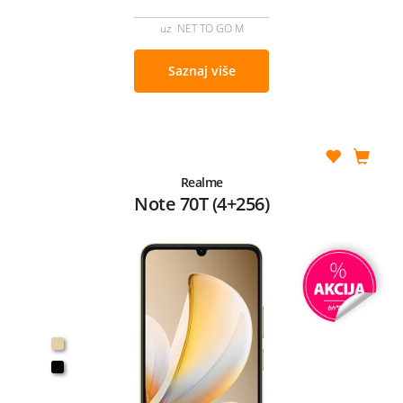
uz NET TO GO M
Saznaj više
Realme
Note 70T (4+256)