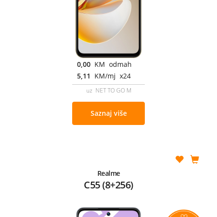
0,00
KM odmah
5,11
KM/mj x24
uz NET TO GO M
Saznaj više
Realme
C55 (8+256)