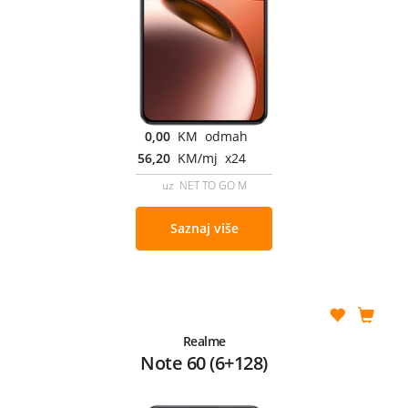
0,00
KM odmah
56,20
KM/mj x24
uz NET TO GO M
Saznaj više
Realme
Note 60 (6+128)