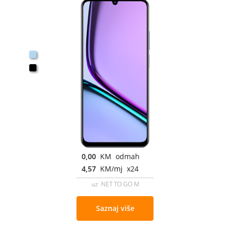
0,00
KM odmah
4,57
KM/mj x24
uz NET TO GO M
Saznaj više