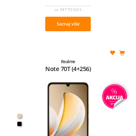
uz NET TO GO S
Saznaj više
Realme
Note 70T (4+256)