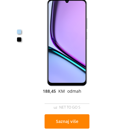
188,45
KM odmah
uz NET TO GO S
Saznaj više