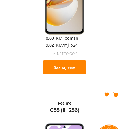
0,00
KM odmah
9,02
KM/mj x24
uz NET TO GO S
Saznaj više
Realme
C55 (8+256)