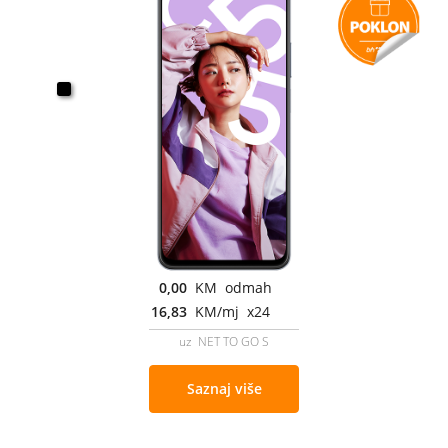
0,00
KM odmah
16,83
KM/mj x24
uz NET TO GO S
Saznaj više