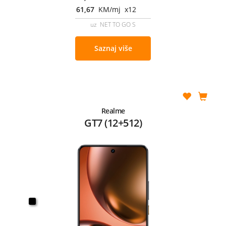
61,67
KM/mj x12
uz NET TO GO S
Saznaj više
Realme
GT7 (12+512)