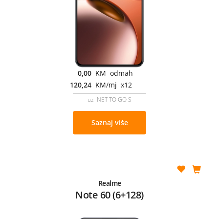
0,00
KM odmah
120,24
KM/mj x12
uz NET TO GO S
Saznaj više
Realme
Note 60 (6+128)