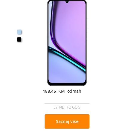
188,45
KM odmah
uz NET TO GO S
Saznaj više