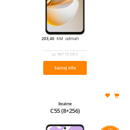
203,40
KM odmah
uz NET TO GO S
Saznaj više
Realme
C55 (8+256)