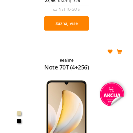
23,96
KM/mj x24
uz NET TO GO S
Saznaj više
Realme
Note 70T (4+256)