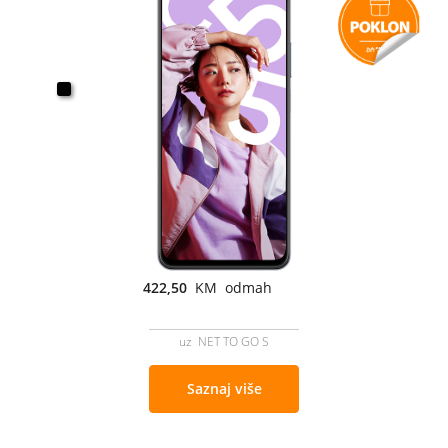
422,50
KM odmah
uz NET TO GO S
Saznaj više