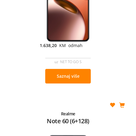
1.638,20
KM odmah
uz NET TO GO S
Saznaj više
Realme
Note 60 (6+128)