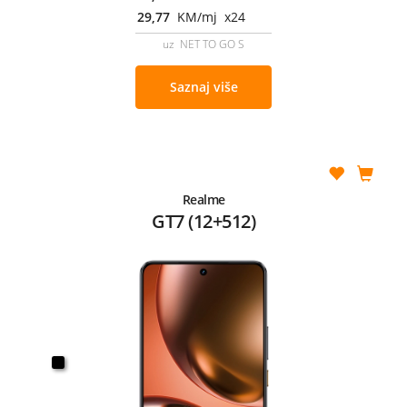
29,77
KM/mj x24
uz NET TO GO S
Saznaj više
Realme
GT7 (12+512)