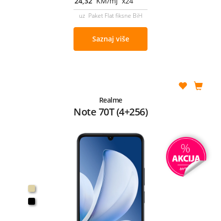
24,32
KM/mj x24
uz Paket Flat fiksne BiH
Saznaj više
Realme
Note 70T (4+256)