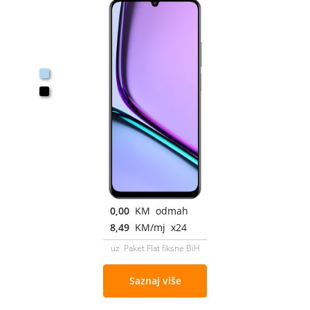
0,00
KM odmah
8,49
KM/mj x24
uz Paket Flat fiksne BiH
Saznaj više