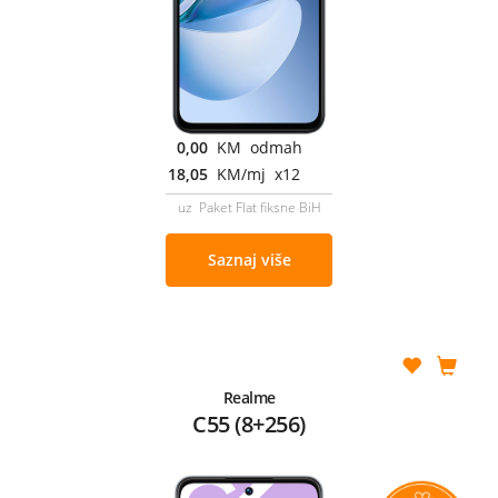
0,00
KM odmah
18,05
KM/mj x12
uz Paket Flat fiksne BiH
Saznaj više
Realme
C55 (8+256)