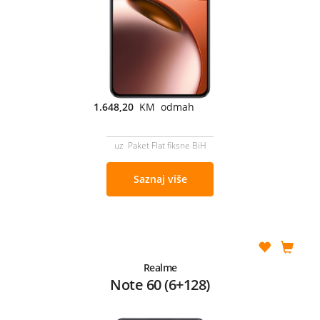
1.648,20
KM odmah
uz Paket Flat fiksne BiH
Saznaj više
Realme
Note 60 (6+128)