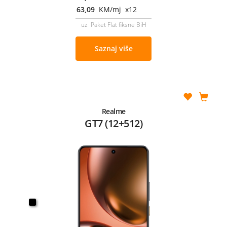
63,09
KM/mj x12
uz Paket Flat fiksne BiH
Saznaj više
Realme
GT7 (12+512)