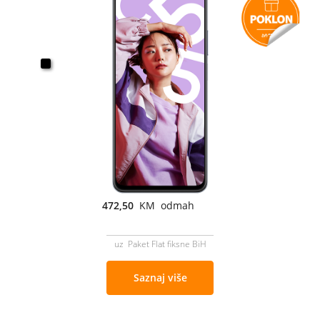
472,50
KM odmah
uz Paket Flat fiksne BiH
Saznaj više