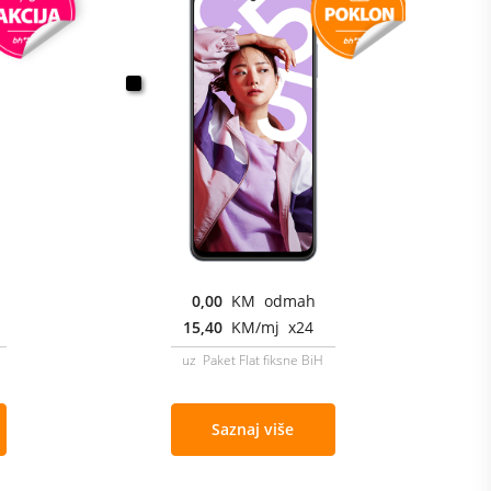
0,00
KM odmah
15,40
KM/mj x24
uz Paket Flat fiksne BiH
Saznaj više