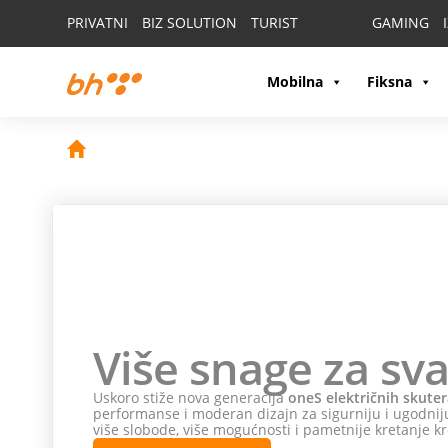
PRIVATNI
BIZ SOLUTION
TURIST
GAMING
Mobilna
Fiksna
Više snage za sva
Uskoro stiže nova generacija
oneS električnih skuter
performanse i moderan dizajn za sigurniju i ugodniju
više slobode, više mogućnosti i pametnije kretanje kr