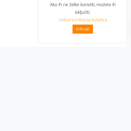
Ako ih ne želite koristiti, možete ih
isključiti.
Uslovi korištenja kolačića
Prihvati
👋 Zdravo, kako mogu pomoći?