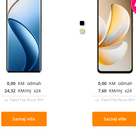
0,00
KM odmah
0,00
KM odmah
24,32
KM/mj x24
7,60
KM/mj x24
uz Paket Flat fiksne BiH
uz Paket Flat fiksne BiH
Saznaj više
Saznaj više