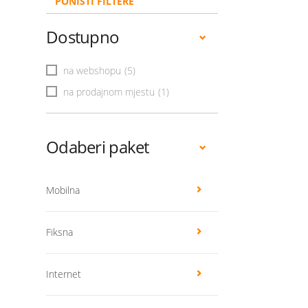
PONIŠTI FILTERE
Dostupno
na webshopu
(5)
na prodajnom mjestu
(1)
Odaberi paket
Mobilna
Fiksna
Internet