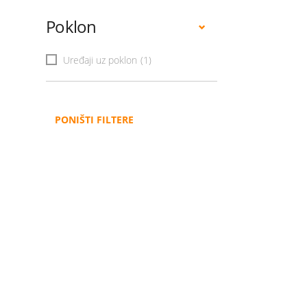
Poklon
Uređaji uz poklon
(1)
PONIŠTI FILTERE
Administracija
B2B
Nabavke i pozivi
Veleprodaja
Karijera
Partneri
Pristup informacijama
Sponzorstva
Arhiva vijesti
Donacije
Arhiva obavijesti
BH Telecom i SFF – Z