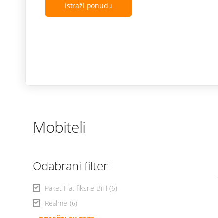
Istraži ponudu
Mobiteli
Odabrani filteri
Paket Flat fiksne BiH
(6)
Realme
(6)