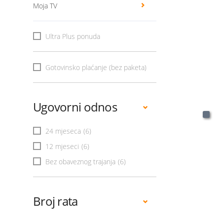
Moja TV
Ultra Plus ponuda
Gotovinsko plaćanje (bez paketa)
Ugovorni odnos
24 mjeseca
(6)
12 mjeseci
(6)
Bez obaveznog trajanja
(6)
Broj rata