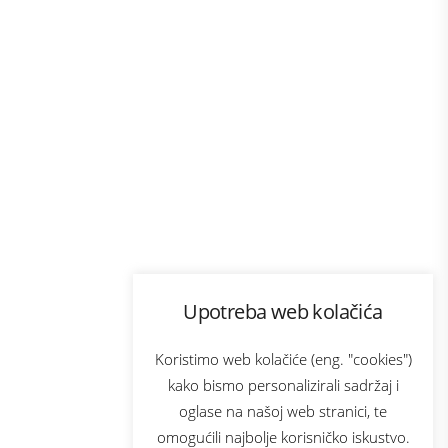
Program lojalnosti
Upotreba web kolačića
com
Bonus plus
sluga
Prijava za newsletter
Koristimo web kolačiće (eng. "cookies")
kako bismo personalizirali sadržaj i
oglase na našoj web stranici, te
elecom
omogućili najbolje korisničko iskustvo.