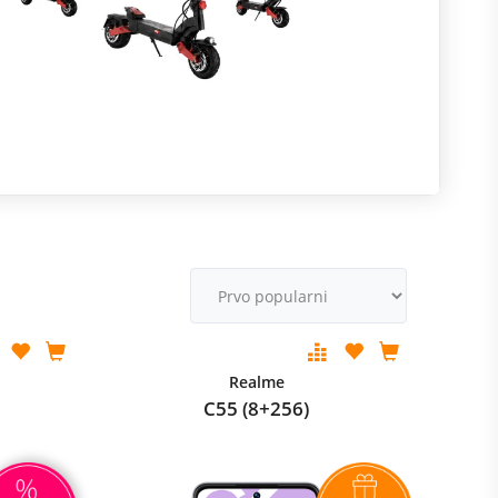
R
m
M
v
Realme
C55 (8+256)