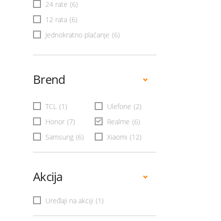
24 rate
(6)
12 rata
(6)
Jednokratno plaćanje
(6)
Brend
TCL
(1)
Ulefone
(2)
Honor
(7)
Realme
(6)
Samsung
(6)
Xiaomi
(12)
Akcija
Uređaji na akciji
(1)