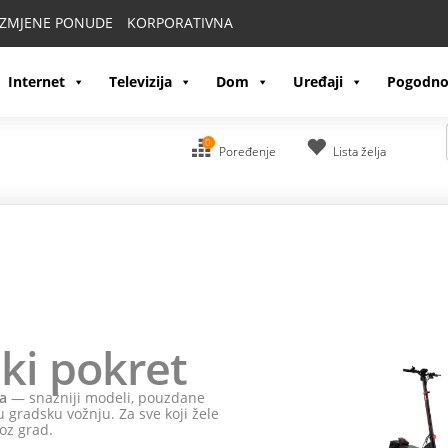
IZMJENE PONUDE
KORPORATIVNA
Internet
Televizija
Dom
Uređaji
Pogodno
0
Poređenje
Lista želja
ki pokret
a
— snažniji modeli, pouzdane
 gradsku vožnju. Za sve koji žele
oz grad.