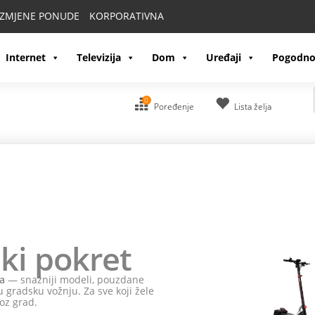
IZMJENE PONUDE
KORPORATIVNA
Internet
Televizija
Dom
Uređaji
Pogodno
0
Poređenje
Lista želja
ki pokret
a
— snažniji modeli, pouzdane
 gradsku vožnju. Za sve koji žele
oz grad.