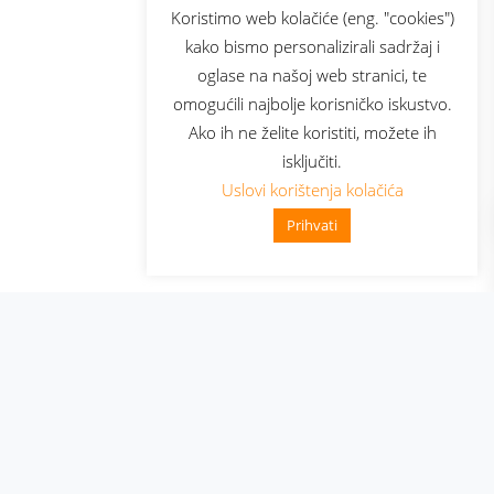
sluga
Prijava za newsletter
Koristimo web kolačiće (eng. "cookies")
kako bismo personalizirali sadržaj i
oglase na našoj web stranici, te
elecom
omogućili najbolje korisničko iskustvo.
Ako ih ne želite koristiti, možete ih
isključiti.
Uslovi korištenja kolačića
Prihvati
👋 Zdravo, kako mogu pomoći