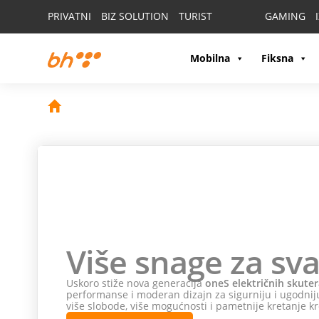
PRIVATNI
BIZ SOLUTION
TURIST
GAMING
Mobilna
Fiksna
Više snage za sva
Uskoro stiže nova generacija
oneS električnih skuter
performanse i moderan dizajn za sigurniju i ugodniju
više slobode, više mogućnosti i pametnije kretanje kr