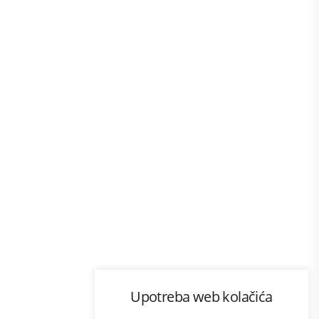
Program lojalnosti
Upotreba web kolačića
com
Bonus plus