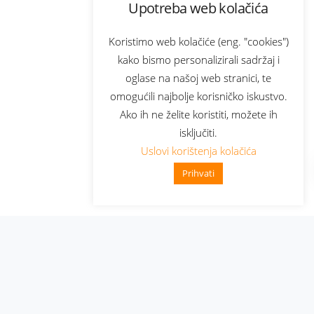
Upotreba web kolačića
Koristimo web kolačiće (eng. "cookies")
kako bismo personalizirali sadržaj i
oglase na našoj web stranici, te
omogućili najbolje korisničko iskustvo.
Ako ih ne želite koristiti, možete ih
isključiti.
Uslovi korištenja kolačića
Prihvati