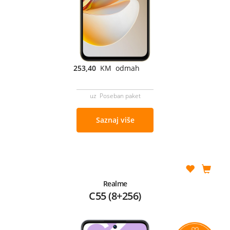
253,40
KM odmah
uz Poseban paket
Saznaj više
Realme
C55 (8+256)