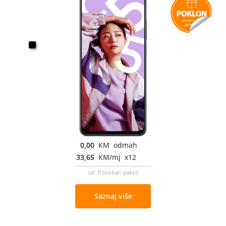
0,00
KM odmah
33,65
KM/mj x12
uz Poseban paket
Saznaj više