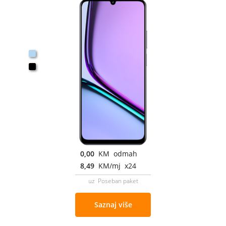
0,00
KM odmah
8,49
KM/mj x24
uz Poseban paket
Saznaj više