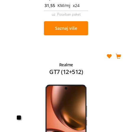
31,55
KM/mj x24
uz Poseban paket
Saznaj više
Realme
GT7 (12+512)