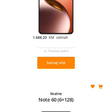
1.688,20
KM odmah
uz Poseban paket
Saznaj više
Realme
Note 60 (6+128)