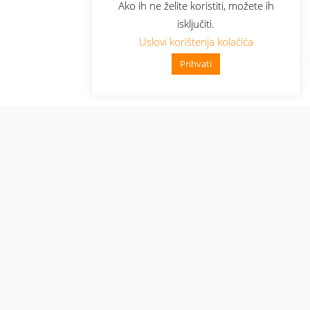
Ako ih ne želite koristiti, možete ih
isključiti.
Uslovi korištenja kolačića
Prihvati
Administracija
Nabavke i pozivi