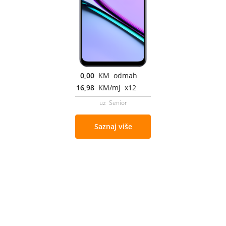
0,00
KM odmah
16,98
KM/mj x12
uz Senior
Saznaj više