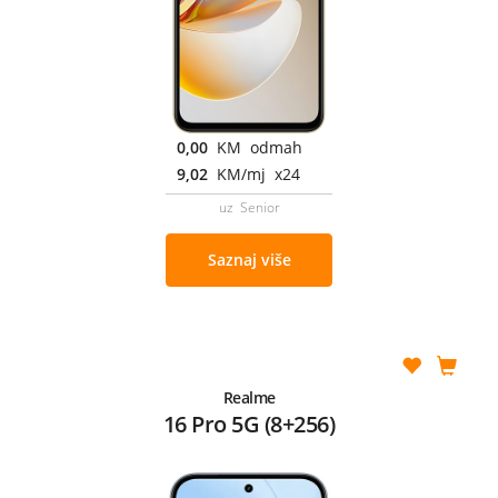
0,00
KM odmah
9,02
KM/mj x24
uz Senior
Saznaj više
Realme
16 Pro 5G (8+256)