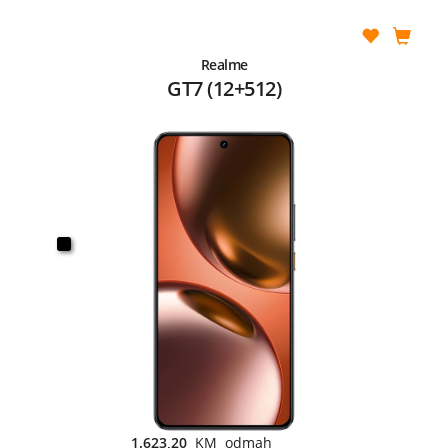
Realme
GT7 (12+512)
1.623,20
KM odmah