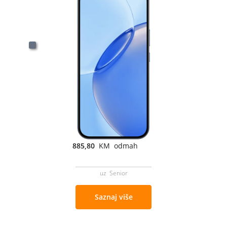
885,80
KM odmah
uz Senior
Saznaj više