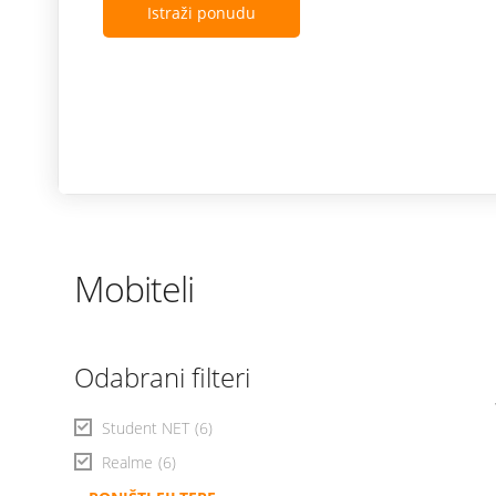
Istraži ponudu
Mobiteli
Odabrani filteri
Student NET
(6)
Realme
(6)