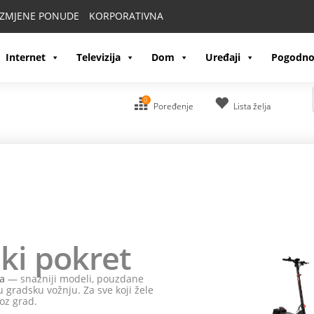
IZMJENE PONUDE
KORPORATIVNA
Internet
Televizija
Dom
Uređaji
Pogodno
0
Poređenje
Lista želja
ki pokret
a
— snažniji modeli, pouzdane
 gradsku vožnju. Za sve koji žele
oz grad.