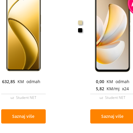
632,85
KM odmah
0,00
KM odmah
5,82
KM/mj x24
uz Student NET
uz Student NET
Saznaj više
Saznaj više