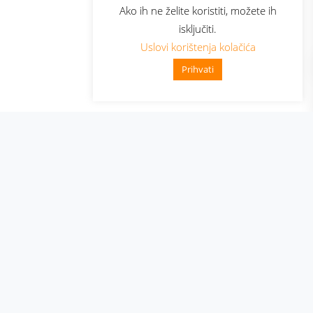
Ako ih ne želite koristiti, možete ih
isključiti.
Uslovi korištenja kolačića
Prihvati
👋 Zdravo, kako mogu pomoći?