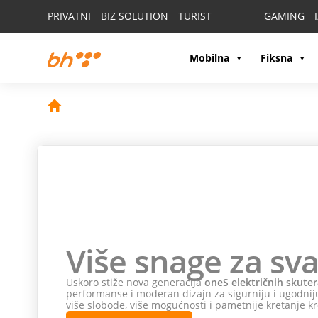
PRIVATNI
BIZ SOLUTION
TURIST
GAMING
Mobilna
Fiksna
Više snage za sva
Uskoro stiže nova generacija
oneS električnih skuter
performanse i moderan dizajn za sigurniju i ugodniju
više slobode, više mogućnosti i pametnije kretanje kr