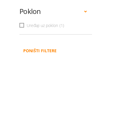
Poklon
Uređaji uz poklon
(1)
PONIŠTI FILTERE
Administracija
B2B
Nabavke i pozivi
Veleprodaja
Karijera
Partneri
Pristup informacijama
Sponzorstva
Arhiva vijesti
Donacije
Arhiva obavijesti
BH Telecom i SFF – Z