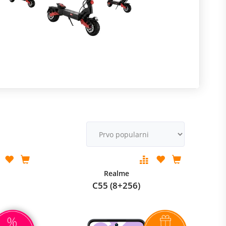
R
m
M
v
Realme
C55 (8+256)