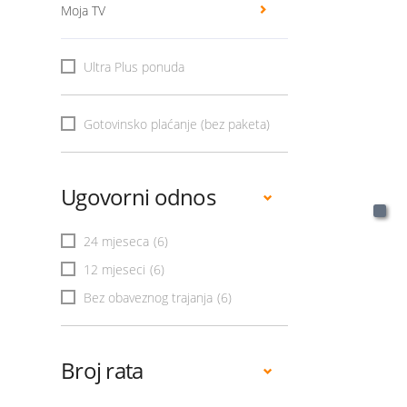
Moja TV
Ultra Plus ponuda
Gotovinsko plaćanje (bez paketa)
Ugovorni odnos
24 mjeseca
(6)
12 mjeseci
(6)
Bez obaveznog trajanja
(6)
Broj rata