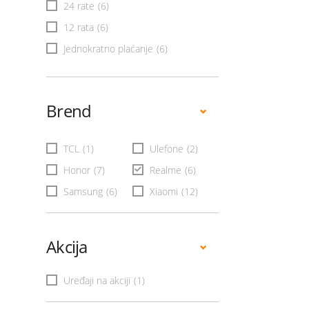
24 rate
(6)
12 rata
(6)
Jednokratno plaćanje
(6)
Brend
TCL
(1)
Ulefone
(2)
Honor
(7)
Realme
(6)
Samsung
(6)
Xiaomi
(12)
Akcija
Uređaji na akciji
(1)