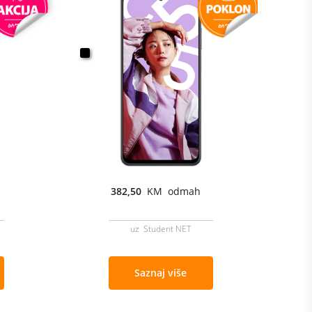
382,50
KM odmah
uz Student NET
Saznaj više