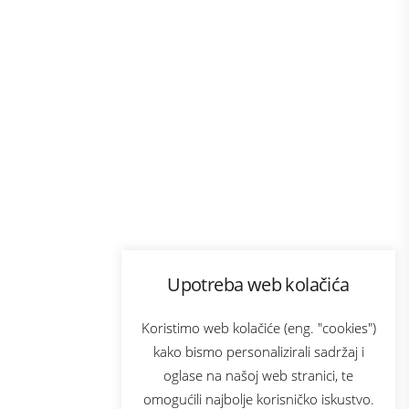
Program lojalnosti
Upotreba web kolačića
com
Bonus plus
sluga
Prijava za newsletter
Koristimo web kolačiće (eng. "cookies")
kako bismo personalizirali sadržaj i
oglase na našoj web stranici, te
elecom
omogućili najbolje korisničko iskustvo.