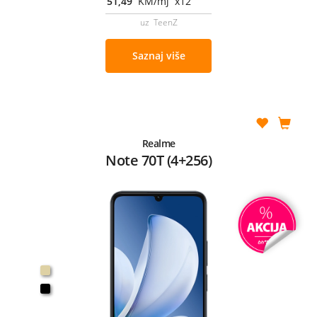
51,49
KM/mj x12
uz TeenZ
Saznaj više
Realme
Note 70T (4+256)