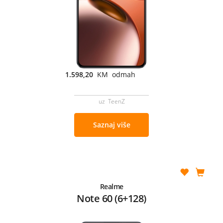
1.598,20
KM odmah
uz TeenZ
Saznaj više
Realme
Note 60 (6+128)