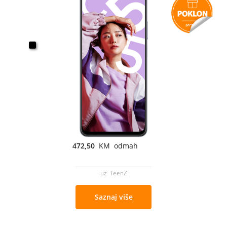
472,50
KM odmah
uz TeenZ
Saznaj više