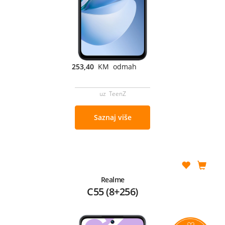
253,40
KM odmah
uz TeenZ
Saznaj više
Realme
C55 (8+256)