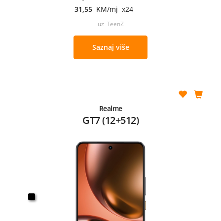
31,55
KM/mj x24
uz TeenZ
Saznaj više
Realme
GT7 (12+512)