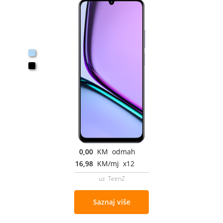
0,00
KM odmah
16,98
KM/mj x12
uz TeenZ
Saznaj više