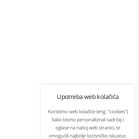
Program lojalnosti
Upotreba web kolačića
com
Bonus plus
sluga
Prijava za newsletter
Koristimo web kolačiće (eng. "cookies")
kako bismo personalizirali sadržaj i
oglase na našoj web stranici, te
elecom
omogućili najbolje korisničko iskustvo.