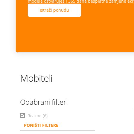
modele ostvaruješ i 365 dana besplatne zamjene ekr
Istraži ponudu
Mobiteli
Odabrani filteri
Realme
(6)
PONIŠTI FILTERE