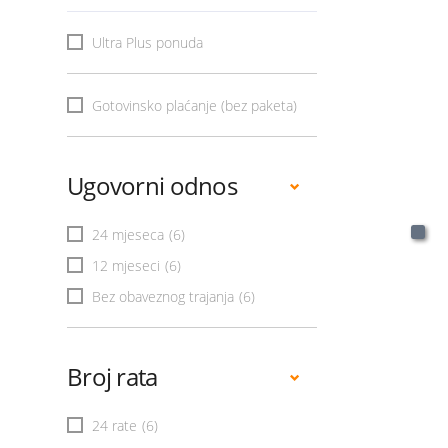
Ultra Plus ponuda
Gotovinsko plaćanje (bez paketa)
Ugovorni odnos
24 mjeseca
(6)
12 mjeseci
(6)
Bez obaveznog trajanja
(6)
Broj rata
24 rate
(6)