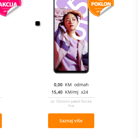
0,00
KM odmah
15,40
KM/mj x24
uz Osnovni paket fizicka
lica
Saznaj više