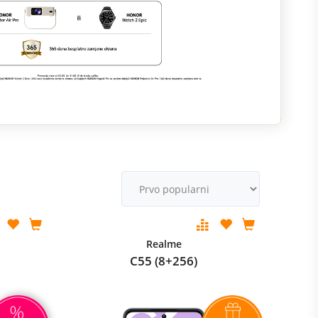
M
v
Realme
C55 (8+256)