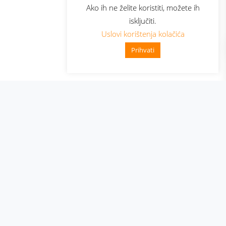
Ako ih ne želite koristiti, možete ih
isključiti.
Uslovi korištenja kolačića
Prihvati
👋 Zdravo, kako mogu pomoći?