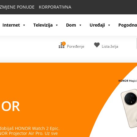
IZMJENE PONUDE
KORPORATIVNA
Internet
Televizija
Dom
Uređaji
Pogodno
0
Poređenje
Lista želja
OR
 dobijaš HONOR Watch 2 Epic.
R Projector Air Pro. Uz sve