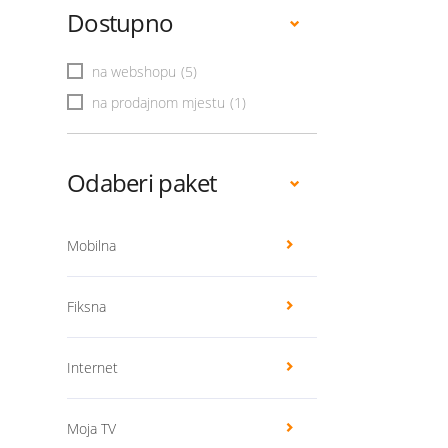
Dostupno
na webshopu
(5)
na prodajnom mjestu
(1)
Odaberi paket
Mobilna
Fiksna
Internet
Moja TV