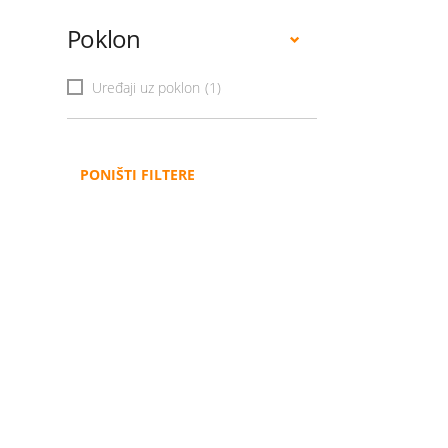
Poklon
Uređaji uz poklon
(1)
PONIŠTI FILTERE
Administracija
B2B
Nabavke i pozivi
Veleprodaja
Karijera
Partneri
Pristup informacijama
Sponzorstva
Arhiva vijesti
Donacije
Arhiva obavijesti
BH Telecom i SFF – Z