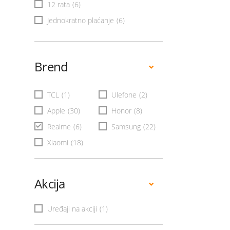
12 rata
(6)
Jednokratno plaćanje
(6)
Brend
TCL
(1)
Ulefone
(2)
Apple
(30)
Honor
(8)
Realme
(6)
Samsung
(22)
Xiaomi
(18)
Akcija
Uređaji na akciji
(1)