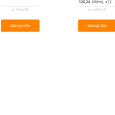
120,24
KM/mj x12
uz Extra XXL
uz netFlat XL
Saznaj više
Saznaj više