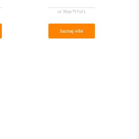
uz Moja TV Full L
Saznaj više