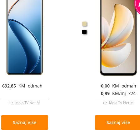
692,85
KM odmah
0,00
KM odmah
0,99
KM/mj x24
uz Moja TV Net M
uz Moja TV Net M
Saznaj više
Saznaj više