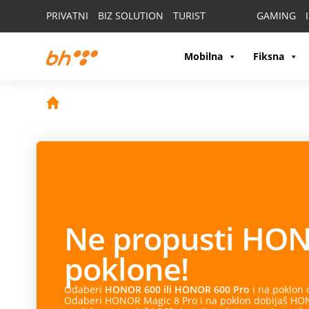
PRIVATNI
BIZ SOLUTION
TURIST
GAMING
Mobilna
Fiksna
Ne propusti
HON
poklone!
Odaberi
HONOR 600 ili HONOR 600 Pro
i na poklon
Odaberi HONOR Magic 8 Pro i na poklon dobijaš HONO