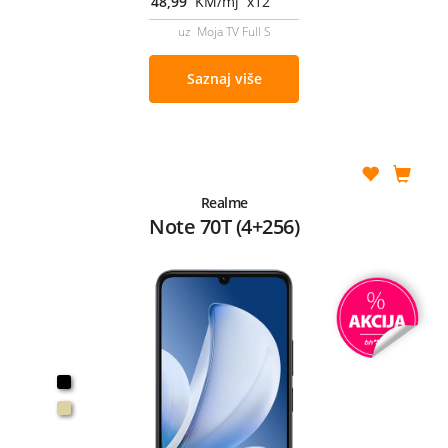
48,99
KM/mj x12
uz Moja TV Full S
Saznaj više
Realme
Note 70T (4+256)