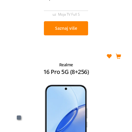
uz Moja TV Full S
Saznaj više
Realme
16 Pro 5G (8+256)