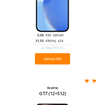
0,00
KM odmah
31,55
KM/mj x24
uz Moja TV Full S
Saznaj više
Realme
GT7 (12+512)