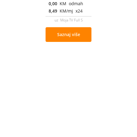
0,00
KM odmah
8,49
KM/mj x24
uz Moja TV Full S
Saznaj više