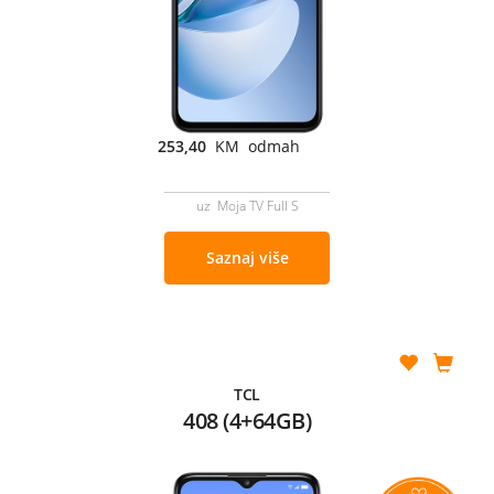
253,40
KM odmah
uz Moja TV Full S
Saznaj više
TCL
408 (4+64GB)