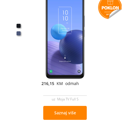
216,15
KM odmah
uz Moja TV Full S
Saznaj više