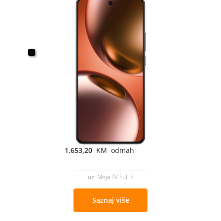
1.653,20
KM odmah
uz Moja TV Full S
Saznaj više