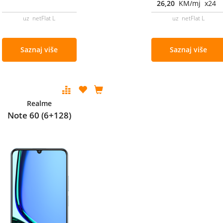
26,20
KM/mj x24
uz netFlat L
uz netFlat L
Saznaj više
Saznaj više
Realme
Note 60 (6+128)