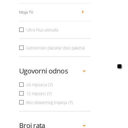
Moja TV
Ultra Plus ponuda
Gotovinsko plaćanje (bez paketa)
Ugovorni odnos
24 mjeseca
(7)
12 mjeseci
(7)
Bez obaveznog trajanja
(7)
Broj rata