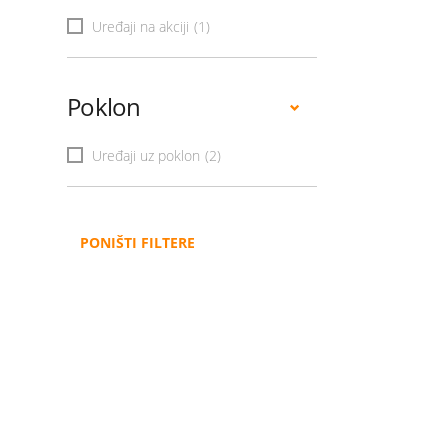
Uređaji na akciji
(1)
Poklon
Uređaji uz poklon
(2)
PONIŠTI FILTERE
Administracija
B2B