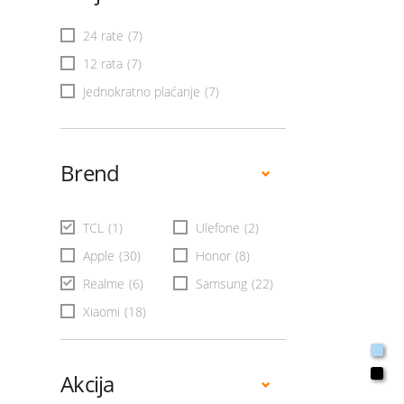
24 rate
(7)
12 rata
(7)
Jednokratno plaćanje
(7)
Brend
TCL
(1)
Ulefone
(2)
Apple
(30)
Honor
(8)
Realme
(6)
Samsung
(22)
Xiaomi
(18)
Akcija