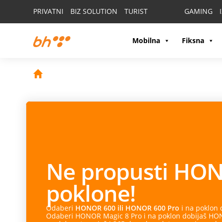
PRIVATNI
BIZ SOLUTION
TURIST
GAMING
Mobilna
Fiksna
Ne propusti
HON
poklone!
Odaberi
HONOR 600 ili HONOR 600 Pro
i na poklon
Odaberi HONOR Magic 8 Pro i na poklon dobijaš HONO