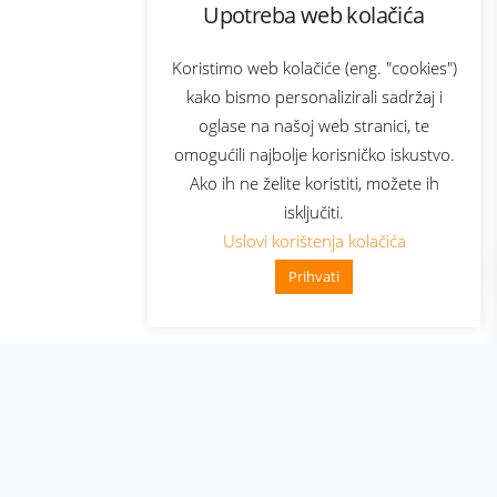
Upotreba web kolačića
com
Bonus plus
sluga
Prijava za newsletter
Koristimo web kolačiće (eng. "cookies")
kako bismo personalizirali sadržaj i
oglase na našoj web stranici, te
elecom
omogućili najbolje korisničko iskustvo.
Ako ih ne želite koristiti, možete ih
isključiti.
Uslovi korištenja kolačića
Prihvati
👋 Zdravo, kako mogu pomoći?