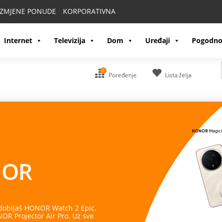
IZMJENE PONUDE
KORPORATIVNA
Internet
Televizija
Dom
Uređaji
Pogodno
0
Poređenje
Lista želja
OR
 dobijaš HONOR Watch 2 Epic.
R Projector Air Pro. Uz sve