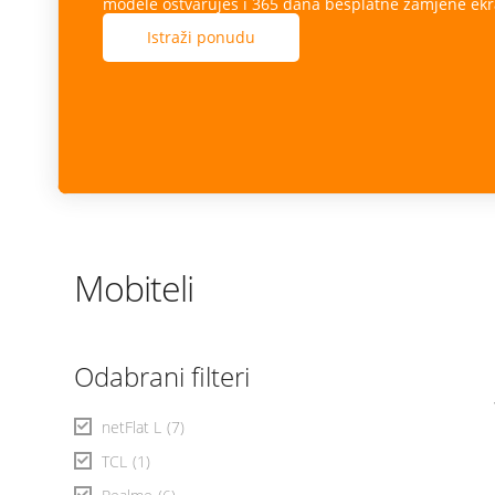
modele ostvaruješ i 365 dana besplatne zamjene ekr
Istraži ponudu
Mobiteli
Odabrani filteri
netFlat L
(7)
TCL
(1)