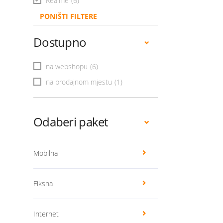
Realme
(6)
PONIŠTI FILTERE
Dostupno
na webshopu
(6)
na prodajnom mjestu
(1)
Odaberi paket
Mobilna
Fiksna
Internet