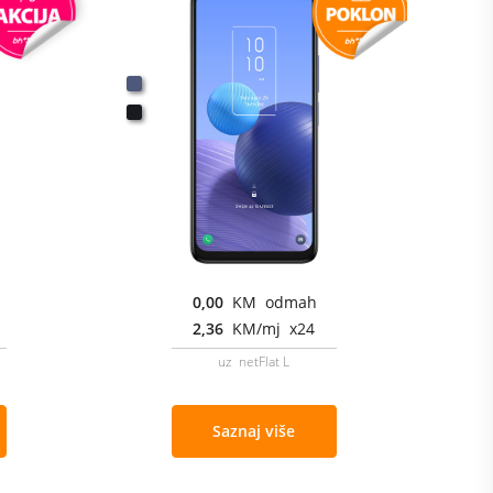
0,00
KM odmah
2,36
KM/mj x24
uz netFlat L
Saznaj više