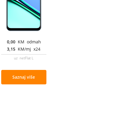
0,00
KM odmah
3,15
KM/mj x24
uz netFlat L
Saznaj više
Cjenovnik i uslovi
Aplikacije