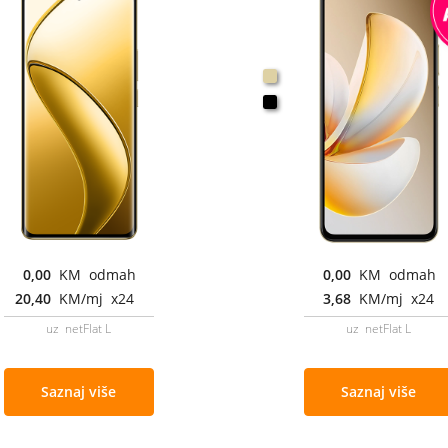
0,00
KM odmah
0,00
KM odmah
20,40
KM/mj x24
3,68
KM/mj x24
uz netFlat L
uz netFlat L
Saznaj više
Saznaj više