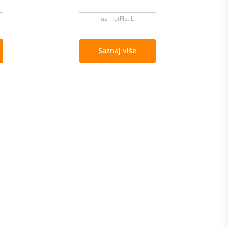
uz netFlat L
Saznaj više