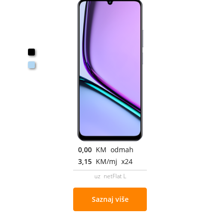
0,00
KM odmah
3,15
KM/mj x24
uz netFlat L
Saznaj više