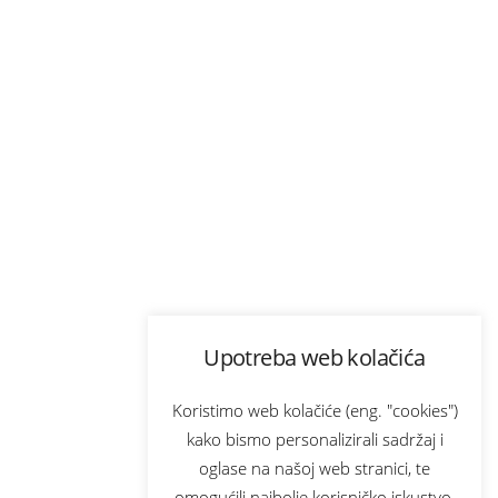
Upotreba web kolačića
Koristimo web kolačiće (eng. "cookies")
kako bismo personalizirali sadržaj i
oglase na našoj web stranici, te
omogućili najbolje korisničko iskustvo.