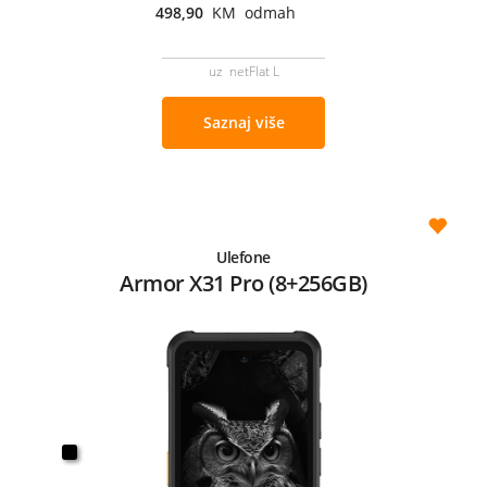
498,90
KM odmah
uz netFlat L
Saznaj više
Ulefone
Armor X31 Pro (8+256GB)