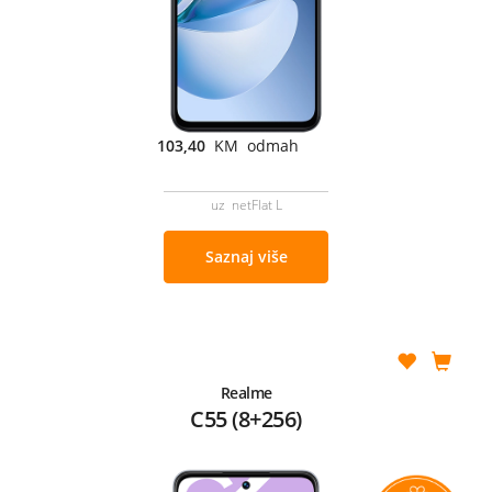
103,40
KM odmah
uz netFlat L
Saznaj više
Realme
C55 (8+256)