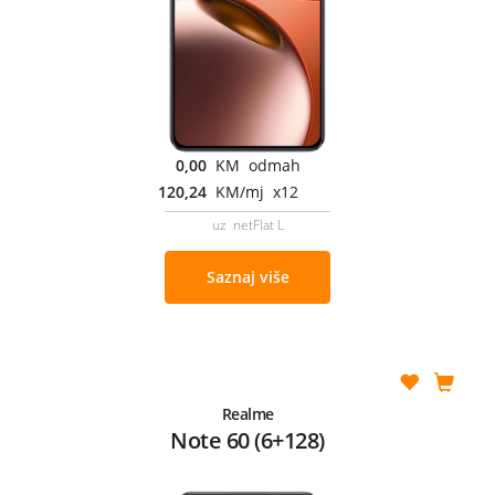
0,00
KM odmah
120,24
KM/mj x12
uz netFlat L
Saznaj više
Realme
Note 60 (6+128)