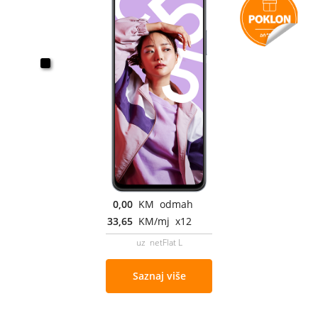
0,00
KM odmah
33,65
KM/mj x12
uz netFlat L
Saznaj više