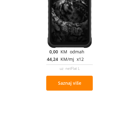
0,00
KM odmah
44,24
KM/mj x12
uz netFlat L
Saznaj više