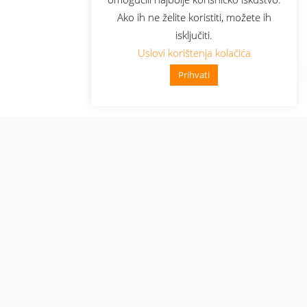
Ako ih ne želite koristiti, možete ih
isključiti.
Uslovi korištenja kolačića
Prihvati
Administracija
Nabavke i pozivi