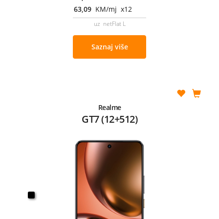
63,09
KM/mj x12
uz netFlat L
Saznaj više
Realme
GT7 (12+512)