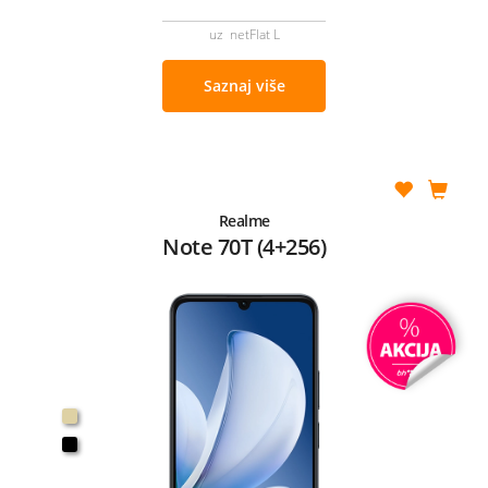
uz netFlat L
Saznaj više
Realme
Note 70T (4+256)