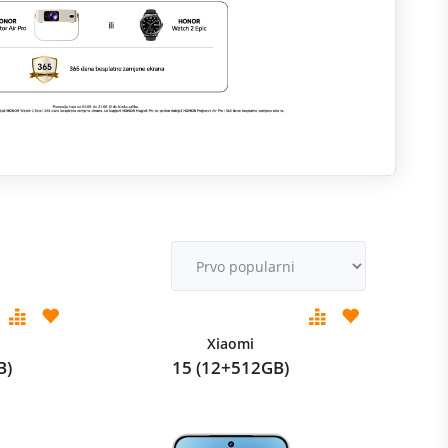
M
v
Xiaomi
B)
15 (12+512GB)