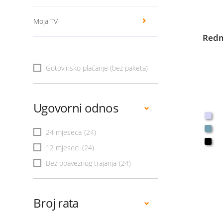
Moja TV
Redm
Gotovinsko plaćanje (bez paketa)
Ugovorni odnos
24 mjeseca
(24)
12 mjeseci
(24)
Bez obaveznog trajanja
(24)
Broj rata