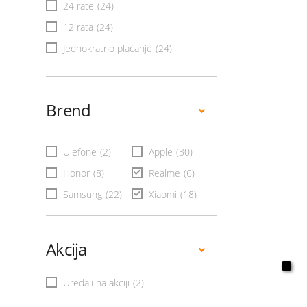
24 rate
(24)
12 rata
(24)
Jednokratno plaćanje
(24)
Brend
Ulefone
(2)
Apple
(30)
Honor
(8)
Realme
(6)
Samsung
(22)
Xiaomi
(18)
Akcija
Uređaji na akciji
(2)