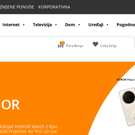
IZMJENE PONUDE
KORPORATIVNA
Internet
Televizija
Dom
Uređaji
Pogodno
0
Poređenje
Lista želja
OR
 dobijaš HONOR Watch 2 Epic.
R Projector Air Pro. Uz sve