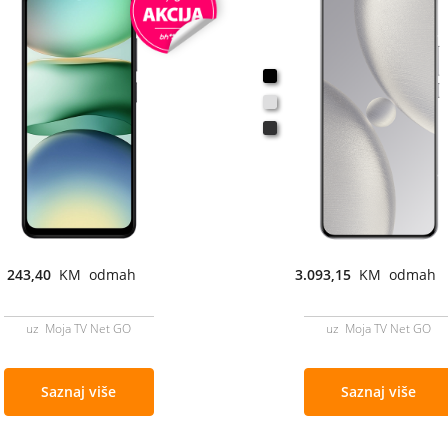
243,40
KM odmah
3.093,15
KM odmah
uz Moja TV Net GO
uz Moja TV Net GO
Saznaj više
Saznaj više