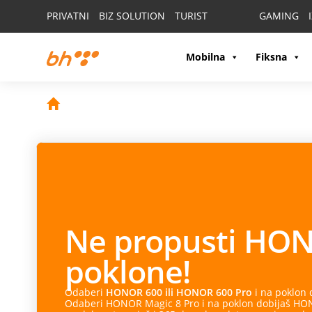
PRIVATNI
BIZ SOLUTION
TURIST
GAMING
Mobilna
Fiksna
Ne propusti
HON
poklone!
Odaberi
HONOR 600 ili HONOR 600 Pro
i na poklon
Odaberi HONOR Magic 8 Pro i na poklon dobijaš HONO