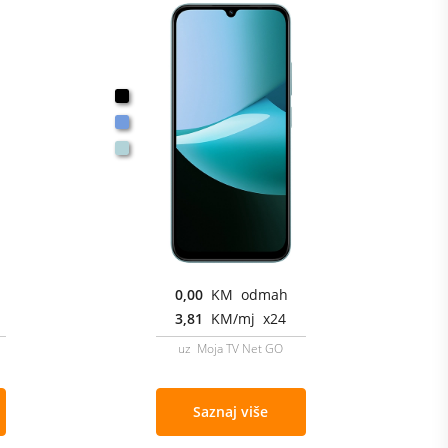
0,00
KM odmah
3,81
KM/mj x24
uz Moja TV Net GO
Saznaj više