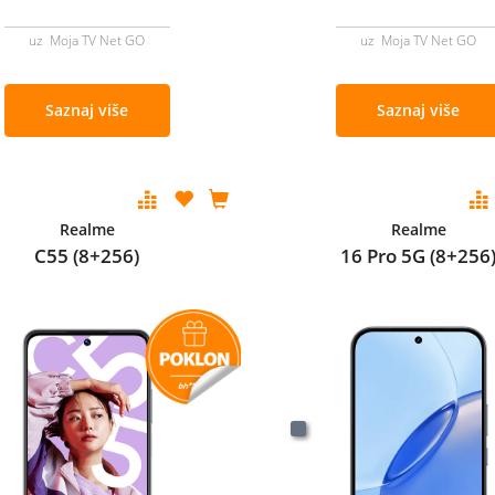
uz Moja TV Net GO
uz Moja TV Net GO
Saznaj više
Saznaj više
Realme
Realme
C55 (8+256)
16 Pro 5G (8+256