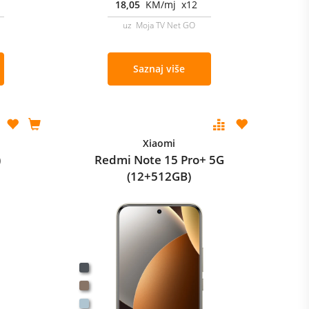
18,05
KM/mj x12
uz Moja TV Net GO
Saznaj više
Xiaomi
)
Redmi Note 15 Pro+ 5G
(12+512GB)