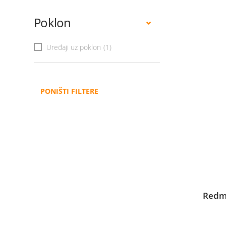
Poklon
Uređaji uz poklon
(1)
PONIŠTI FILTERE
Redmi