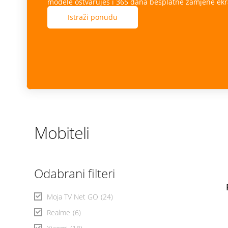
modele ostvaruješ i 365 dana besplatne zamjene ekr
Istraži ponudu
Mobiteli
Odabrani filteri
Moja TV Net GO
(24)
Realme
(6)