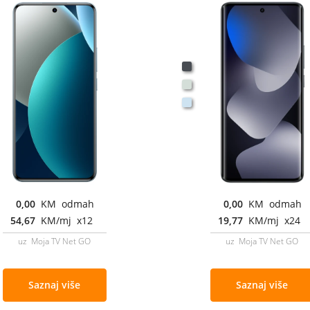
0,00
KM odmah
0,00
KM odmah
54,67
KM/mj x12
19,77
KM/mj x24
uz Moja TV Net GO
uz Moja TV Net GO
Saznaj više
Saznaj više