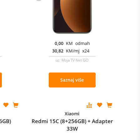
0,00
KM odmah
30,82
KM/mj x24
uz Moja TV Net GO
Saznaj više
Xiaomi
6GB)
Redmi 15C (8+256GB) + Adapter
33W