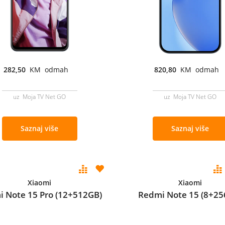
282,50
KM odmah
820,80
KM odmah
uz Moja TV Net GO
uz Moja TV Net GO
Saznaj više
Saznaj više
Xiaomi
Xiaomi
 Note 15 Pro (12+512GB)
Redmi Note 15 (8+25