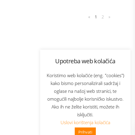
«
1
2
»
Program lojalnosti
Upotreba web kolačića
com
Bonus plus
sluga
Prijava za newsletter
Koristimo web kolačiće (eng. "cookies")
kako bismo personalizirali sadržaj i
oglase na našoj web stranici, te
elecom
omogućili najbolje korisničko iskustvo.
Ako ih ne želite koristiti, možete ih
isključiti.
Uslovi korištenja kolačića
Prihvati
👋 Zdravo, kako mogu pomoći?