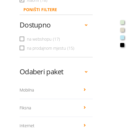
Xiaomi
(18)
PONIŠTI FILTERE
Dostupno
na webshopu
(17)
na prodajnom mjestu
(15)
Odaberi paket
Mobilna
Fiksna
Internet