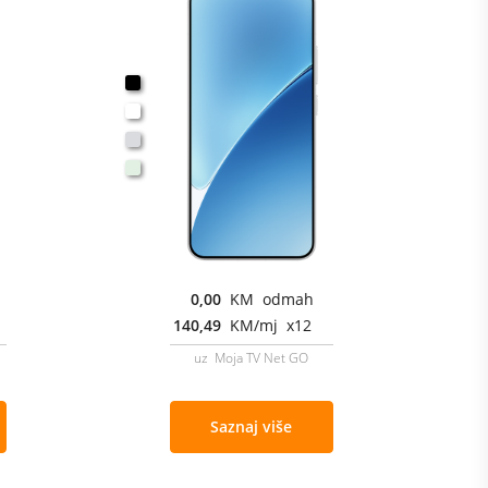
0,00
KM odmah
140,49
KM/mj x12
uz Moja TV Net GO
Saznaj više