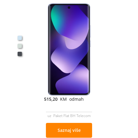
515,20
KM odmah
uz Paket Flat BH Telecom
Saznaj više