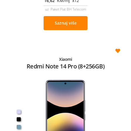
16,62
KM/mj x12
uz Paket Flat BH Telecom
Saznaj više
Xiaomi
Redmi Note 14 Pro (8+256GB)