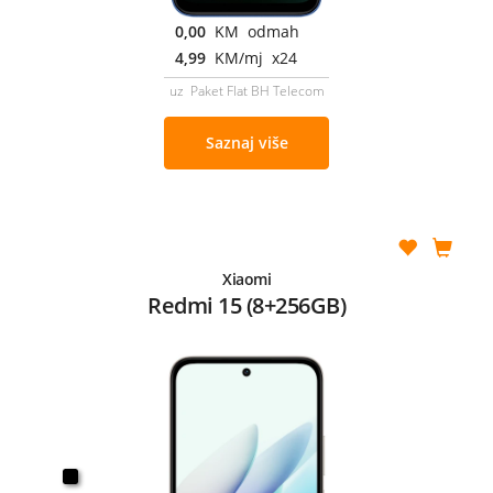
0,00
KM odmah
4,99
KM/mj x24
uz Paket Flat BH Telecom
Saznaj više
Xiaomi
Redmi 15 (8+256GB)