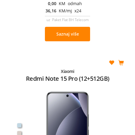
0,00
KM odmah
36,16
KM/mj x24
uz Paket Flat BH Telecom
Saznaj više
Xiaomi
Redmi Note 15 Pro (12+512GB)