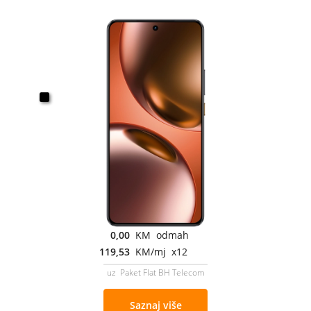
0,00
KM odmah
119,53
KM/mj x12
uz Paket Flat BH Telecom
Saznaj više