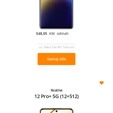
548,05
KM odmah
uz Paket Flat BH Telecom
Saznaj više
Realme
12 Pro+ 5G (12+512)