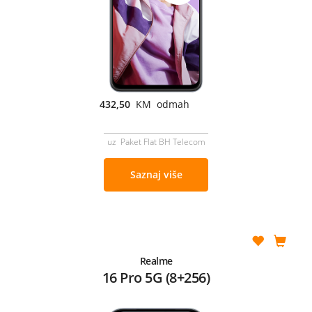
432,50
KM odmah
uz Paket Flat BH Telecom
Saznaj više
Realme
16 Pro 5G (8+256)