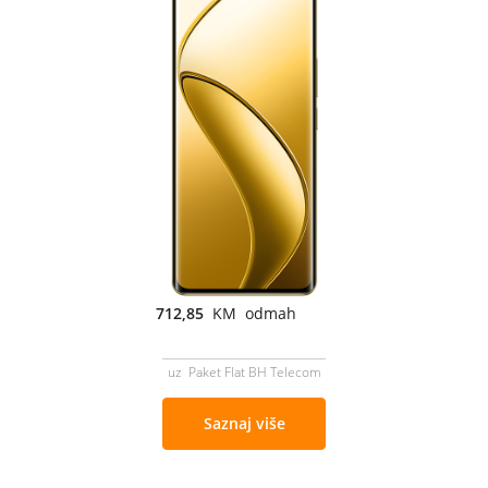
712,85
KM odmah
uz Paket Flat BH Telecom
Saznaj više