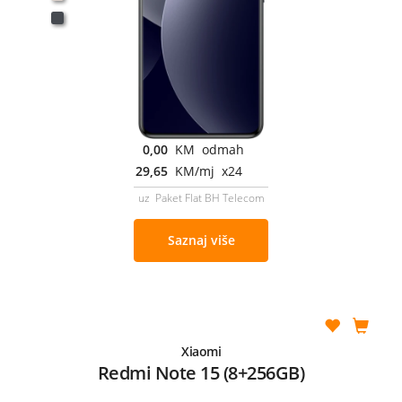
0,00
KM odmah
29,65
KM/mj x24
uz Paket Flat BH Telecom
Saznaj više
Xiaomi
Redmi Note 15 (8+256GB)