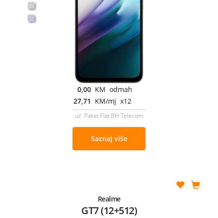
0,00
KM odmah
27,71
KM/mj x12
uz Paket Flat BH Telecom
Saznaj više
Realme
GT7 (12+512)