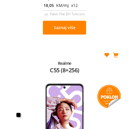
18,05
KM/mj x12
uz Paket Flat BH Telecom
Saznaj više
Realme
C55 (8+256)