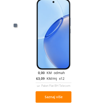
0,00
KM odmah
63,09
KM/mj x12
uz Paket Flat BH Telecom
Saznaj više