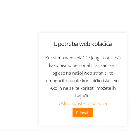
Upotreba web kolačića
Koristimo web kolačiće (eng. "cookies")
kako bismo personalizirali sadržaj i
oglase na našoj web stranici, te
omogućili najbolje korisničko iskustvo.
Ako ih ne želite koristiti, možete ih
isključiti.
Uslovi korištenja kolačića
Prihvati