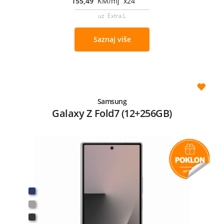
155,49
KM/mj x24
uz Extra L
Saznaj više
Samsung
Galaxy Z Fold7 (12+256GB)