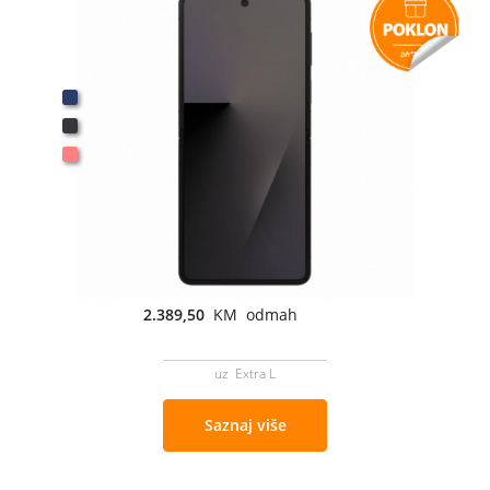
2.389,50
KM odmah
uz Extra L
Saznaj više