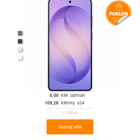
0,00
KM odmah
109,28
KM/mj x24
uz Extra L
Saznaj više