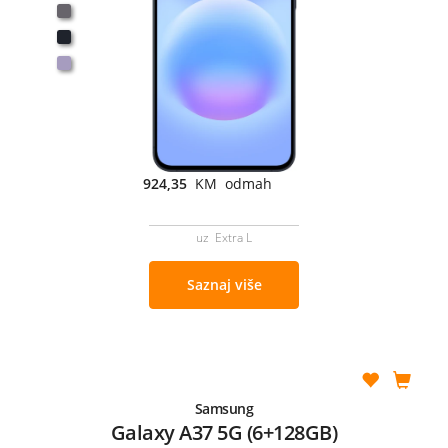
924,35
KM odmah
uz Extra L
Saznaj više
Samsung
Galaxy A37 5G (6+128GB)