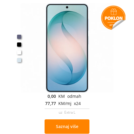
0,00
KM odmah
77,77
KM/mj x24
uz Extra L
Saznaj više