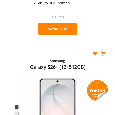
2.681,75
KM odmah
uz Extra L
Saznaj više
Samsung
Galaxy S26+ (12+512GB)