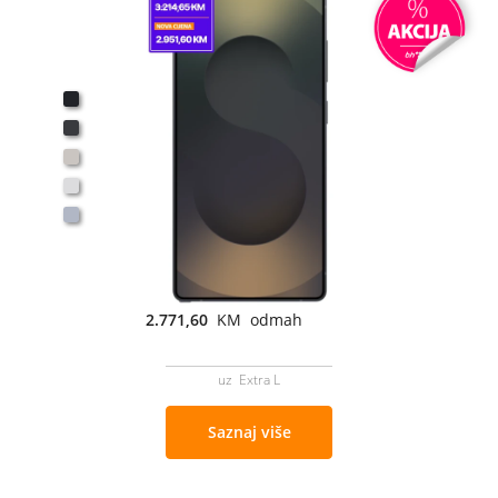
2.771,60
KM odmah
uz Extra L
Saznaj više