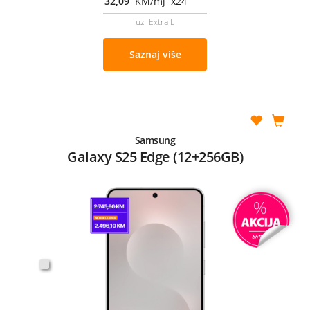
32,09
KM/mj x24
uz Extra L
Saznaj više
Samsung
Galaxy S25 Edge (12+256GB)