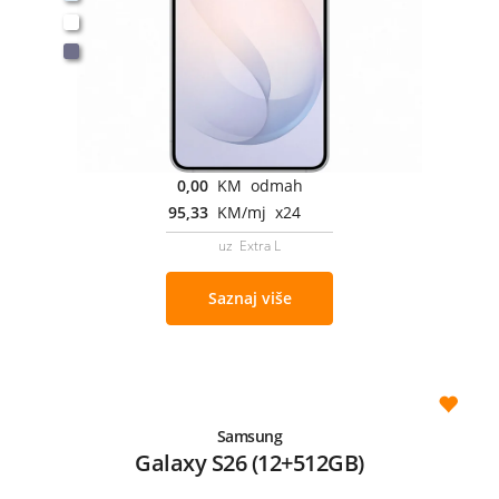
0,00
KM odmah
95,33
KM/mj x24
uz Extra L
Saznaj više
Samsung
Galaxy S26 (12+512GB)