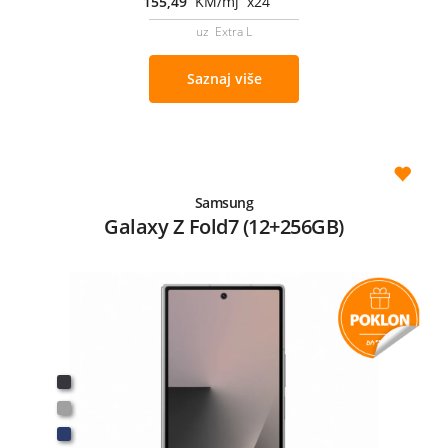
155,49
KM/mj x24
uz Extra L
Saznaj više
Samsung
Galaxy Z Fold7 (12+256GB)