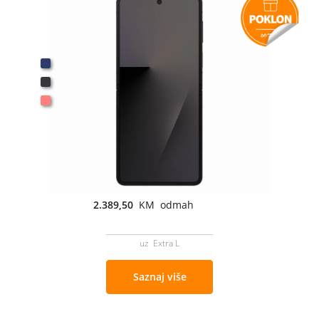
2.389,50
KM odmah
uz Extra L
Saznaj više