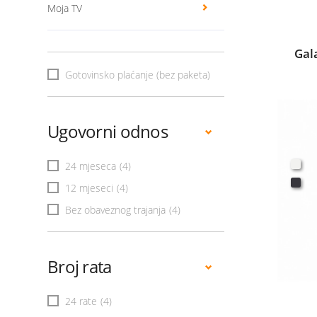
Moja TV
Gal
Gotovinsko plaćanje (bez paketa)
Ugovorni odnos
24 mjeseca
(4)
12 mjeseci
(4)
Bez obaveznog trajanja
(4)
Broj rata
24 rate
(4)