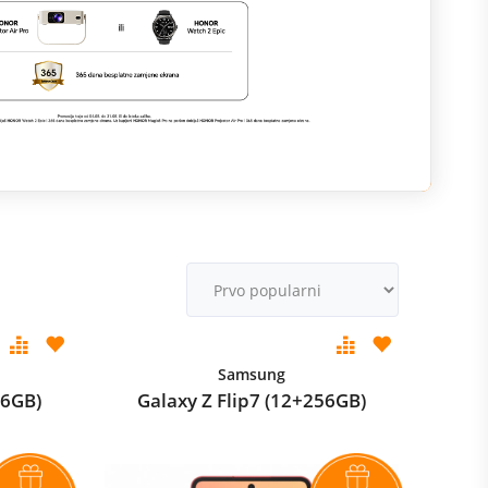
M
v
Samsung
56GB)
Galaxy Z Flip7 (12+256GB)