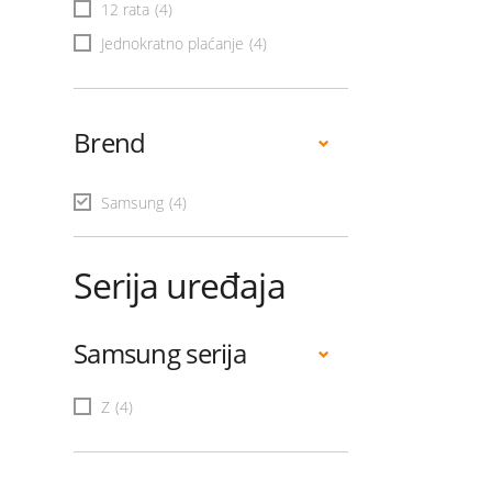
12 rata
(4)
Jednokratno plaćanje
(4)
Brend
Samsung
(4)
Serija uređaja
Samsung serija
Z
(4)