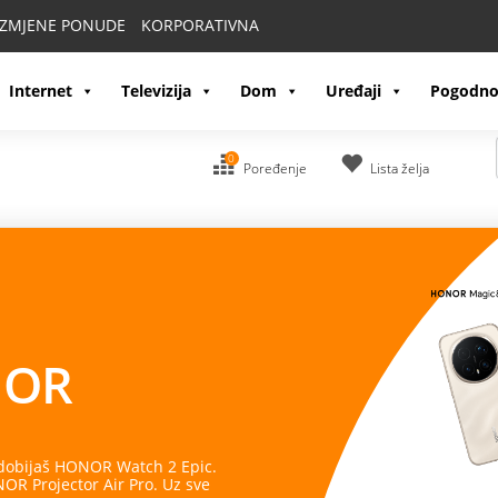
IZMJENE PONUDE
KORPORATIVNA
Internet
Televizija
Dom
Uređaji
Pogodno
0
Poređenje
Lista želja
OR
 dobijaš HONOR Watch 2 Epic.
R Projector Air Pro. Uz sve