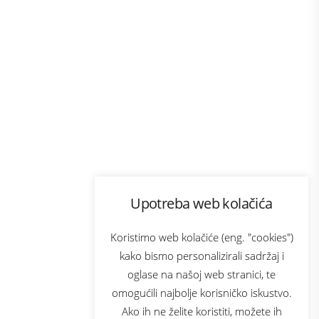
Program lojalnosti
Upotreba web kolačića
com
Bonus plus
sluga
Prijava za newsletter
Koristimo web kolačiće (eng. "cookies")
kako bismo personalizirali sadržaj i
oglase na našoj web stranici, te
elecom
omogućili najbolje korisničko iskustvo.
Ako ih ne želite koristiti, možete ih