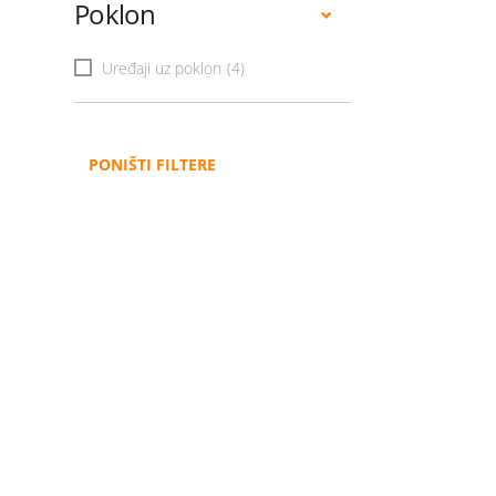
Poklon
Uređaji uz poklon
(4)
PONIŠTI FILTERE
Administracija
B2B
Nabavke i pozivi
Veleprodaja
Karijera
Partneri
Pristup informacijama
Sponzorstva
Arhiva vijesti
Donacije
Arhiva obavijesti
BH Telecom i SFF – Z
filmske priče