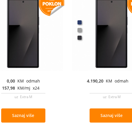
0,00
KM odmah
4.190,20
KM odmah
157,98
KM/mj x24
uz Extra M
uz Extra M
Saznaj više
Saznaj više