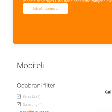
modele ostvaruješ i 365 dana besplatne zamjene ekr
Istraži ponudu
Mobiteli
Odabrani filteri
Gal
Extra M
(4)
Samsung
(4)