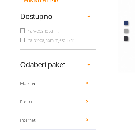
PONIŠTI FILTERE
Dostupno
na webshopu
(1)
na prodajnom mjestu
(4)
Odaberi paket
Mobilna
Fiksna
Internet