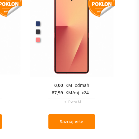
0,00
KM odmah
87,59
KM/mj x24
uz Extra M
Saznaj više