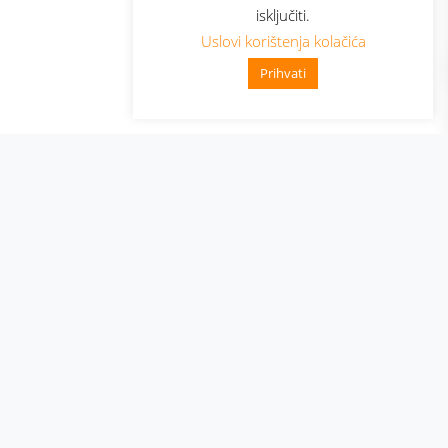
isključiti.
Uslovi korištenja kolačića
Prihvati
👋 Zdravo, kako mogu pomoći?