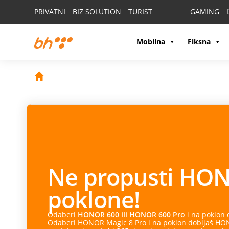
PRIVATNI
BIZ SOLUTION
TURIST
GAMING
Mobilna
Fiksna
Ne propusti
HON
poklone!
Odaberi
HONOR 600 ili HONOR 600 Pro
i na poklon
Odaberi HONOR Magic 8 Pro i na poklon dobijaš HONO