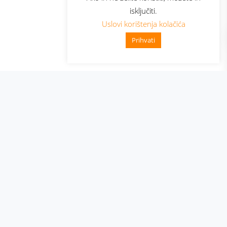
isključiti.
Uslovi korištenja kolačića
Prihvati
👋 Zdravo, kako mogu pomoći?