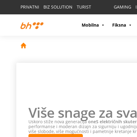
PRIVATNI
BIZ SOLUTION
TURIST
GAMING
Mobilna
Fiksna
Više snage za sva
Uskoro stiže nova generacija
oneS električnih skuter
performanse i moderan dizajn za sigurniju i ugodniju
više slobode, više mogućnosti i pametnije kretanje kr