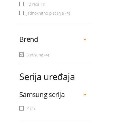
12 rata
(4)
Jednokratno plaćanje
(4)
Brend
Samsung
(4)
Serija uređaja
Samsung serija
Z
(4)