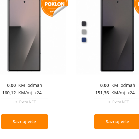
0,00
KM odmah
0,00
KM odmah
160,12
KM/mj x24
151,36
KM/mj x24
uz Extra NET
uz Extra NET
Saznaj više
Saznaj više