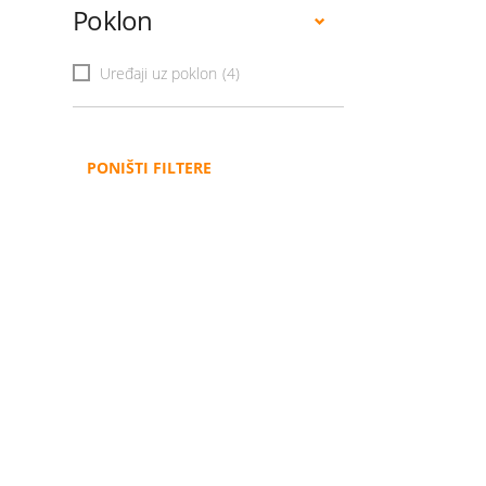
Poklon
Uređaji uz poklon
(4)
PONIŠTI FILTERE
Administracija
B2B
Nabavke i pozivi
Veleprodaja
Karijera
Partneri
Pristup informacijama
Sponzorstva
Arhiva vijesti
Donacije
Arhiva obavijesti
BH Telecom i SFF – Z