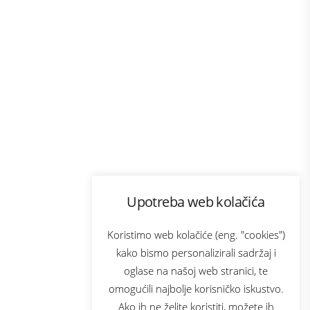
Program lojalnosti
Upotreba web kolačića
com
Bonus plus
sluga
Prijava za newsletter
Koristimo web kolačiće (eng. "cookies")
kako bismo personalizirali sadržaj i
oglase na našoj web stranici, te
elecom
omogućili najbolje korisničko iskustvo.
Ako ih ne želite koristiti, možete ih