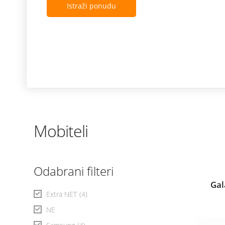
Istraži ponudu
Mobiteli
Odabrani filteri
Gal
Extra NET
(4)
NE