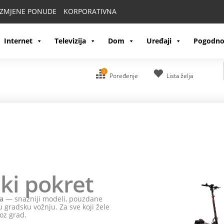
IZMJENE PONUDE
KORPORATIVNA
Internet
Televizija
Dom
Uređaji
Pogodno
0
Poređenje
Lista želja
ki pokret
a
— snažniji modeli, pouzdane
 gradsku vožnju. Za sve koji žele
oz grad.