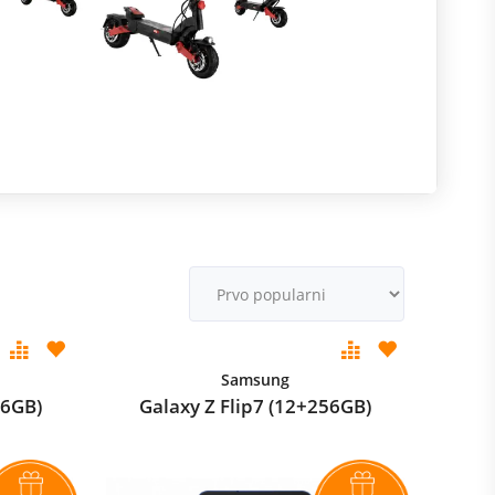
R
m
M
v
Samsung
56GB)
Galaxy Z Flip7 (12+256GB)