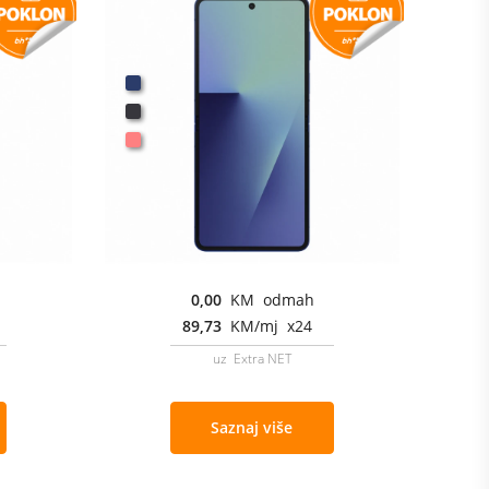
0,00
KM odmah
89,73
KM/mj x24
uz Extra NET
Saznaj više