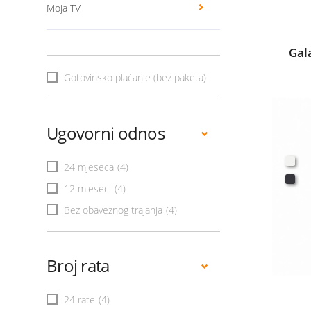
Moja TV
Gal
Gotovinsko plaćanje (bez paketa)
Ugovorni odnos
24 mjeseca
(4)
12 mjeseci
(4)
Bez obaveznog trajanja
(4)
Broj rata
24 rate
(4)