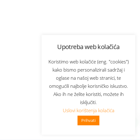
Upotreba web kolačića
Koristimo web kolačiće (eng. "cookies")
kako bismo personalizirali sadržaj i
oglase na našoj web stranici, te
omogućili najbolje korisničko iskustvo.
Ako ih ne želite koristiti, možete ih
isključiti.
Uslovi korištenja kolačića
Prihvati