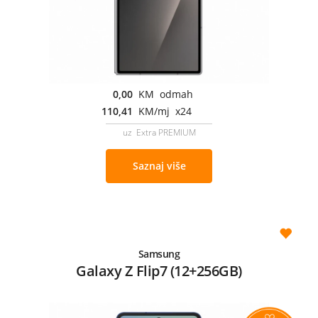
0,00
KM odmah
110,41
KM/mj x24
uz Extra PREMIUM
Saznaj više
Samsung
Galaxy Z Flip7 (12+256GB)