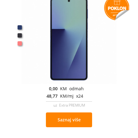
0,00
KM odmah
48,77
KM/mj x24
uz Extra PREMIUM
Saznaj više