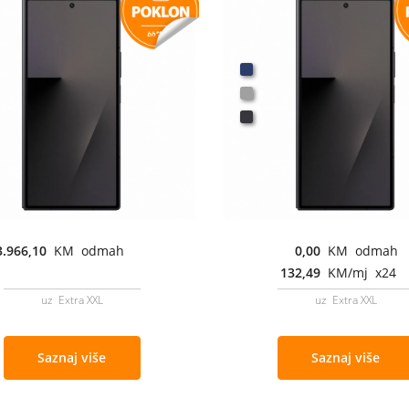
3.966,10
KM odmah
0,00
KM odmah
132,49
KM/mj x24
uz Extra XXL
uz Extra XXL
Saznaj više
Saznaj više