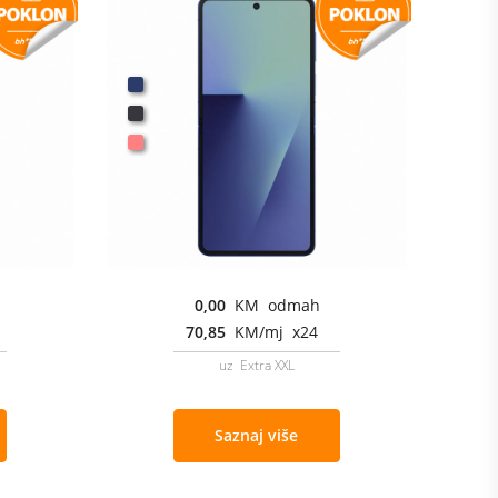
0,00
KM odmah
70,85
KM/mj x24
uz Extra XXL
Saznaj više