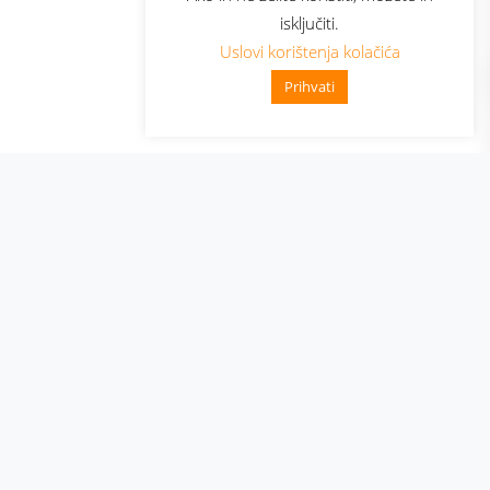
isključiti.
Uslovi korištenja kolačića
Prihvati
👋 Zdravo, kako mogu pomoći?