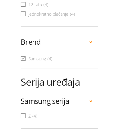
12 rata
(4)
Jednokratno plaćanje
(4)
Brend
Samsung
(4)
Serija uređaja
Samsung serija
Z
(4)