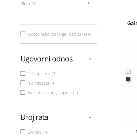
Moja TV
Gal
Gotovinsko plaćanje (bez paketa)
Ugovorni odnos
24 mjeseca
(4)
12 mjeseci
(4)
Bez obaveznog trajanja
(4)
Broj rata
24 rate
(4)