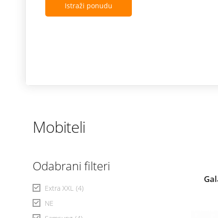
Istraži ponudu
Mobiteli
Odabrani filteri
Gal
Extra XXL
(4)
NE