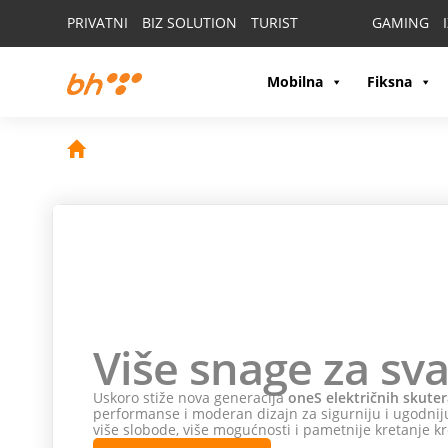
PRIVATNI
BIZ SOLUTION
TURIST
GAMING
Mobilna
Fiksna
Više snage za sva
Uskoro stiže nova generacija
oneS električnih skuter
performanse i moderan dizajn za sigurniju i ugodniju
više slobode, više mogućnosti i pametnije kretanje kr