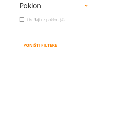
Poklon
Uređaji uz poklon
(4)
PONIŠTI FILTERE
Administracija
B2B
Nabavke i pozivi
Veleprodaja
Karijera
Partneri
Pristup informacijama
Sponzorstva
Arhiva vijesti
Donacije
Arhiva obavijesti
BH Telecom i SFF – Z