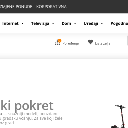
IZMJENE PONUDE
KORPORATIVNA
Internet
Televizija
Dom
Uređaji
Pogodno
0
Poređenje
Lista želja
ki pokret
a
— snažniji modeli, pouzdane
 gradsku vožnju. Za sve koji žele
oz grad.