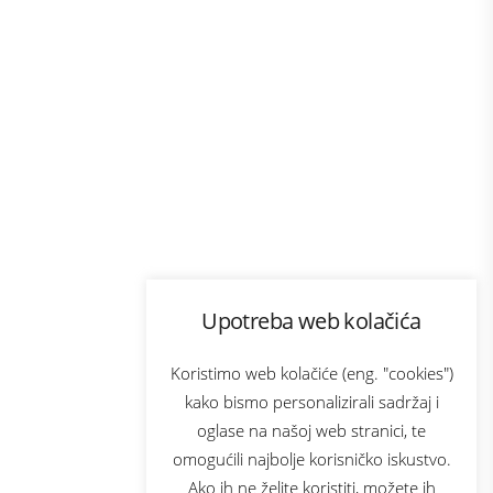
Program lojalnosti
Upotreba web kolačića
com
Bonus plus
sluga
Prijava za newsletter
Koristimo web kolačiće (eng. "cookies")
kako bismo personalizirali sadržaj i
oglase na našoj web stranici, te
elecom
omogućili najbolje korisničko iskustvo.
Ako ih ne želite koristiti, možete ih