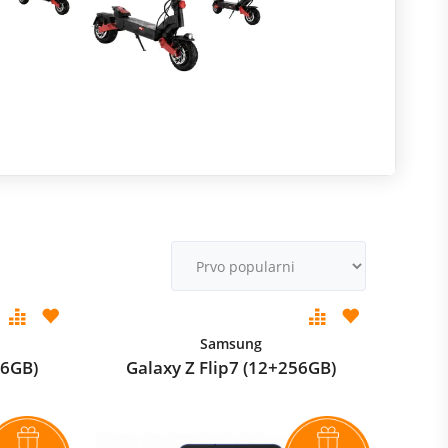
R
m
M
v
Samsung
56GB)
Galaxy Z Flip7 (12+256GB)