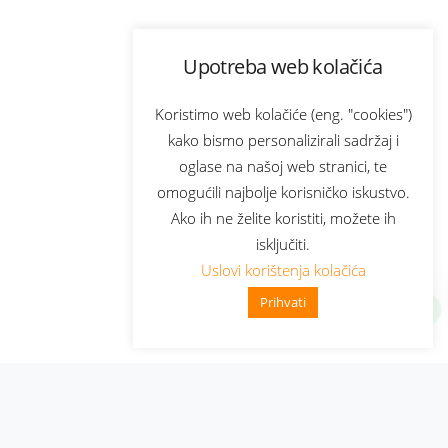
Upotreba web kolačića
Koristimo web kolačiće (eng. "cookies")
kako bismo personalizirali sadržaj i
oglase na našoj web stranici, te
omogućili najbolje korisničko iskustvo.
Ako ih ne želite koristiti, možete ih
isključiti.
Uslovi korištenja kolačića
Prihvati