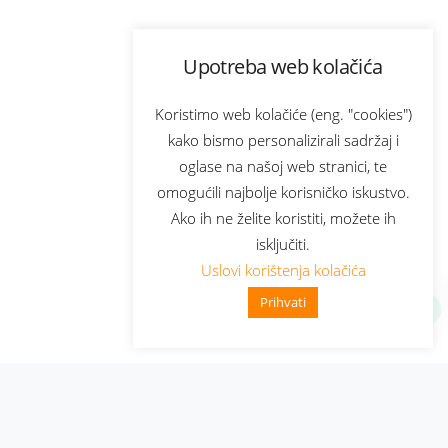
Upotreba web kolačića
Koristimo web kolačiće (eng. "cookies")
kako bismo personalizirali sadržaj i
oglase na našoj web stranici, te
omogućili najbolje korisničko iskustvo.
Ako ih ne želite koristiti, možete ih
isključiti.
Uslovi korištenja kolačića
Prihvati