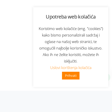
Upotreba web kolačića
Koristimo web kolačiće (eng. "cookies")
kako bismo personalizirali sadržaj i
oglase na našoj web stranici, te
omogućili najbolje korisničko iskustvo.
Ako ih ne želite koristiti, možete ih
isključiti.
Uslovi korištenja kolačića
Prihvati