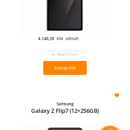
4.140,20
KM odmah
uz Moja TV Full L
Saznaj više
Samsung
Galaxy Z Flip7 (12+256GB)