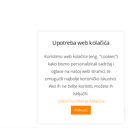
Upotreba web kolačića
Koristimo web kolačiće (eng. "cookies")
kako bismo personalizirali sadržaj i
oglase na našoj web stranici, te
omogućili najbolje korisničko iskustvo.
Ako ih ne želite koristiti, možete ih
isključiti.
Uslovi korištenja kolačića
Prihvati