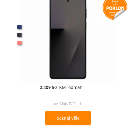
2.409,50
KM odmah
uz Moja TV Full L
Saznaj više