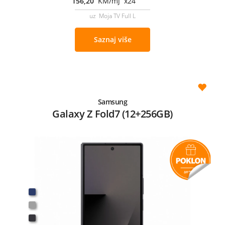
156,20
KM/mj x24
uz Moja TV Full L
Saznaj više
Samsung
Galaxy Z Fold7 (12+256GB)