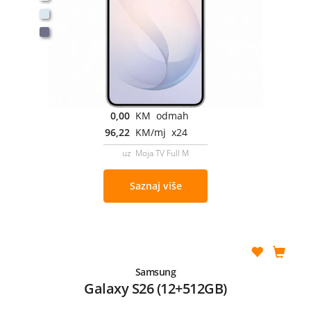
0,00
KM odmah
96,22
KM/mj x24
uz Moja TV Full M
Saznaj više
Samsung
Galaxy S26 (12+512GB)