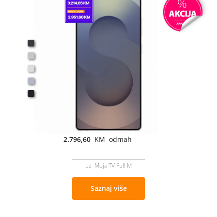
2.796,60
KM odmah
uz Moja TV Full M
Saznaj više