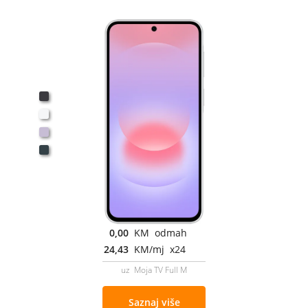
0,00
KM odmah
24,43
KM/mj x24
uz Moja TV Full M
Saznaj više