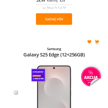
24,99
KM/mj x24
uz Moja TV Full M
Saznaj više
Samsung
Galaxy S25 Edge (12+256GB)