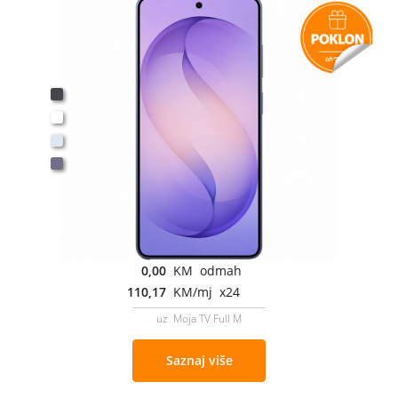
0,00
KM odmah
110,17
KM/mj x24
uz Moja TV Full M
Saznaj više