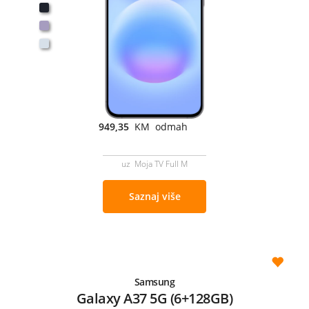
949,35
KM odmah
uz Moja TV Full M
Saznaj više
Samsung
Galaxy A37 5G (6+128GB)