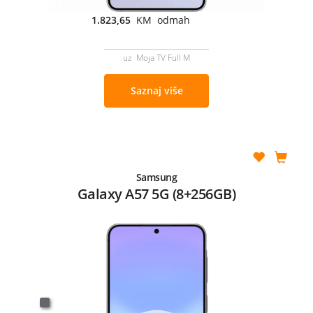
1.823,65
KM odmah
uz Moja TV Full M
Saznaj više
Samsung
Galaxy A57 5G (8+256GB)