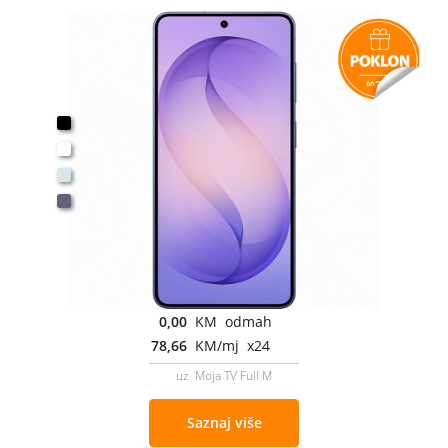
0,00
KM odmah
78,66
KM/mj x24
uz Moja TV Full M
Saznaj više