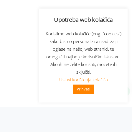
Upotreba web kolačića
Koristimo web kolačiće (eng. "cookies")
kako bismo personalizirali sadržaj i
oglase na našoj web stranici, te
omogućili najbolje korisničko iskustvo.
Ako ih ne želite koristiti, možete ih
isključiti.
Uslovi korištenja kolačića
Prihvati