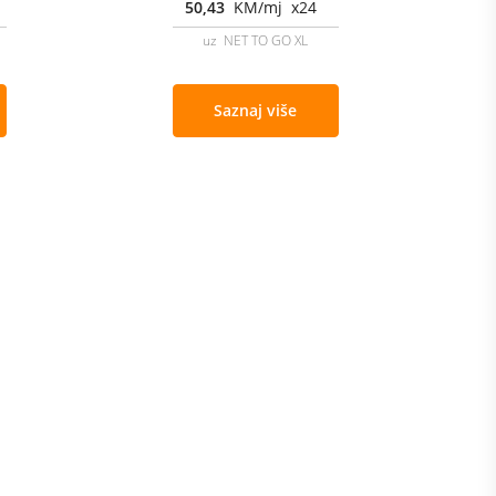
50,43
KM/mj x24
uz NET TO GO XL
Saznaj više