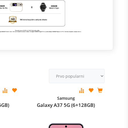
M
v
Samsung
6GB)
Galaxy A37 5G (6+128GB)