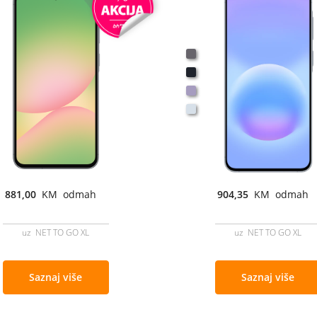
881,00
KM odmah
904,35
KM odmah
uz NET TO GO XL
uz NET TO GO XL
Saznaj više
Saznaj više