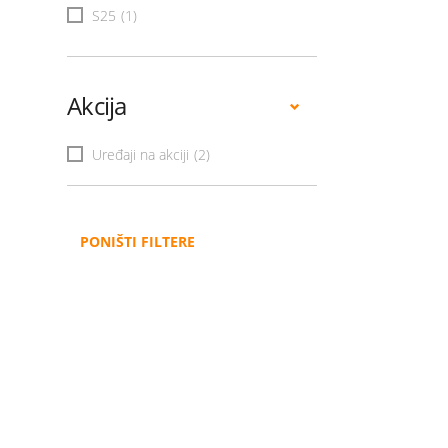
S25
(1)
Akcija
Uređaji na akciji
(2)
PONIŠTI FILTERE
Administracija
B2B
Nabavke i pozivi
Veleprodaja
Karijera
Partneri