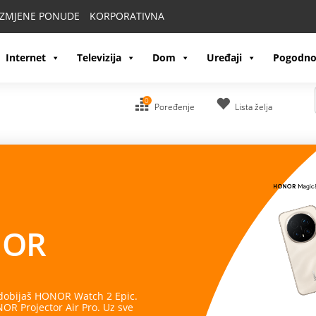
IZMJENE PONUDE
KORPORATIVNA
Internet
Televizija
Dom
Uređaji
Pogodno
0
Poređenje
Lista želja
OR
 dobijaš HONOR Watch 2 Epic.
R Projector Air Pro. Uz sve