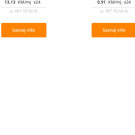
13,13
KM/mj x24
0,91
KM/mj x24
uz NET TO GO XL
uz NET TO GO XL
Saznaj više
Saznaj više