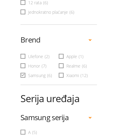
12 rata
(6)
Jednokratno plaćanje
(6)
Brend
Ulefone
(2)
Apple
(1)
Honor
(7)
Realme
(6)
Samsung
(6)
Xiaomi
(12)
Serija uređaja
Samsung serija
A
(5)