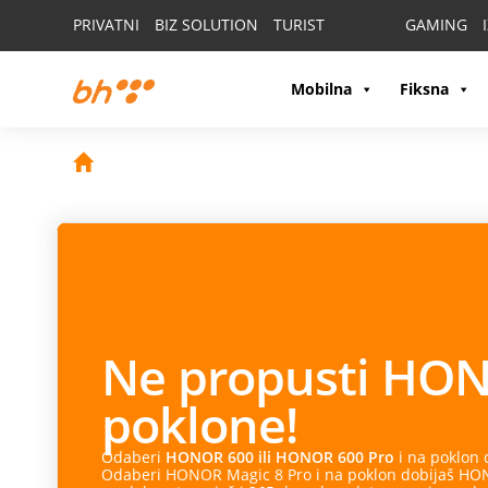
PRIVATNI
BIZ SOLUTION
TURIST
GAMING
Mobilna
Fiksna
Ne propusti
HON
poklone!
Odaberi
HONOR 600 ili HONOR 600 Pro
i na poklon
Odaberi HONOR Magic 8 Pro i na poklon dobijaš HONO