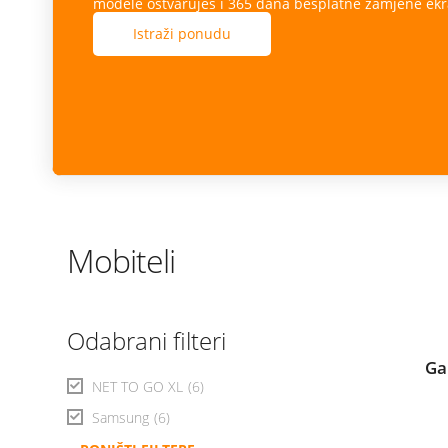
modele ostvaruješ i 365 dana besplatne zamjene ekr
Istraži ponudu
Mobiteli
Odabrani filteri
Ga
NET TO GO XL
(6)
Samsung
(6)