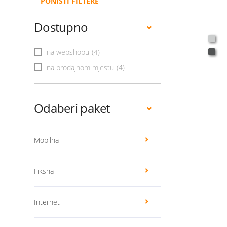
PONIŠTI FILTERE
Dostupno
na webshopu
(4)
na prodajnom mjestu
(4)
Odaberi paket
Mobilna
Fiksna
Internet