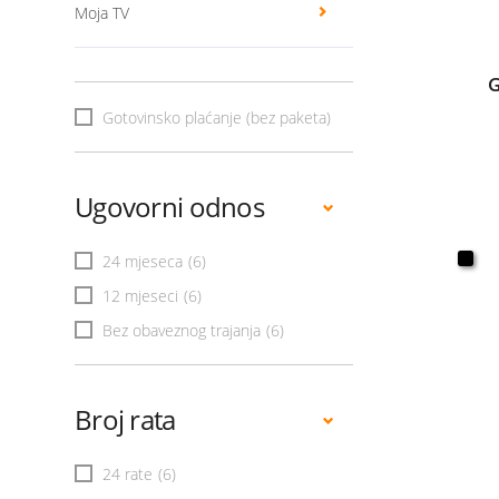
Moja TV
G
Gotovinsko plaćanje (bez paketa)
Ugovorni odnos
24 mjeseca
(6)
12 mjeseci
(6)
Bez obaveznog trajanja
(6)
Broj rata
24 rate
(6)