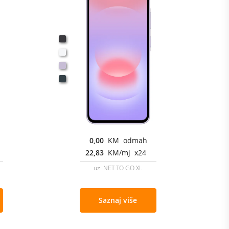
0,00
KM odmah
22,83
KM/mj x24
uz NET TO GO XL
Saznaj više