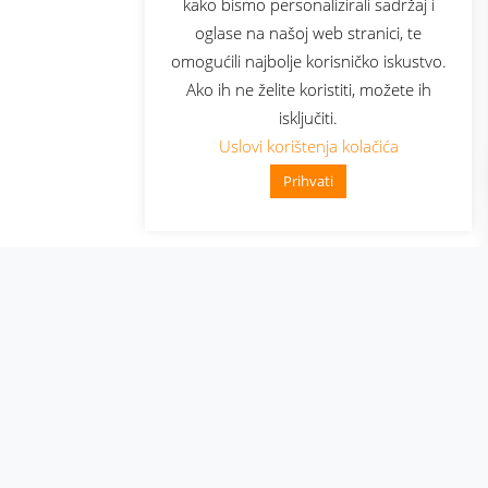
kako bismo personalizirali sadržaj i
oglase na našoj web stranici, te
elecom
omogućili najbolje korisničko iskustvo.
Ako ih ne želite koristiti, možete ih
isključiti.
Uslovi korištenja kolačića
Prihvati
👋 Zdravo, kako mogu pomoći?