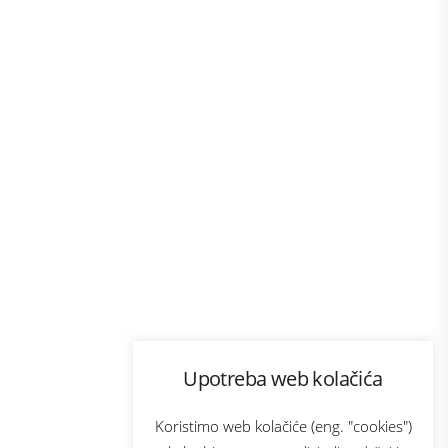
Program lojalnosti
Upotreba web kolačića
com
Bonus plus
sluga
Prijava za newsletter
Koristimo web kolačiće (eng. "cookies")