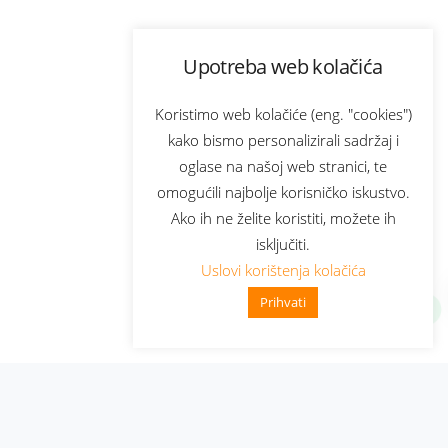
Upotreba web kolačića
Koristimo web kolačiće (eng. "cookies")
kako bismo personalizirali sadržaj i
oglase na našoj web stranici, te
omogućili najbolje korisničko iskustvo.
Ako ih ne želite koristiti, možete ih
isključiti.
Uslovi korištenja kolačića
Prihvati