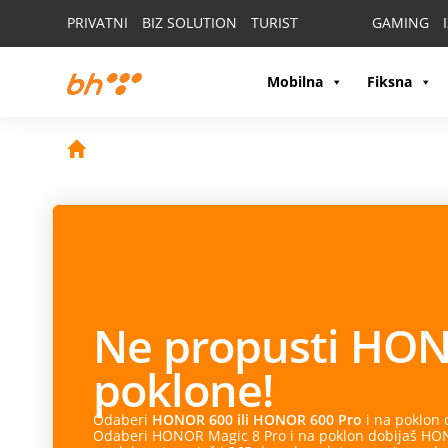
PRIVATNI
BIZ SOLUTION
TURIST
GAMING
Mobilna
Fiksna
Ne propusti
HON
poklone!
Odaberi
HONOR 600 ili HONOR 600 Pro
i na poklon
Odaberi HONOR Magic 8 Pro i na poklon dobijaš HONO