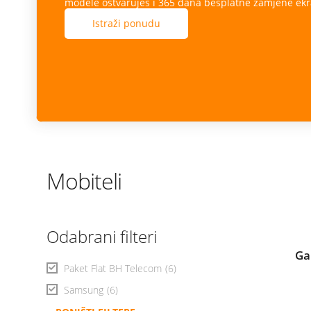
modele ostvaruješ i 365 dana besplatne zamjene ekr
Istraži ponudu
Mobiteli
Odabrani filteri
Ga
Paket Flat BH Telecom
(6)
Samsung
(6)