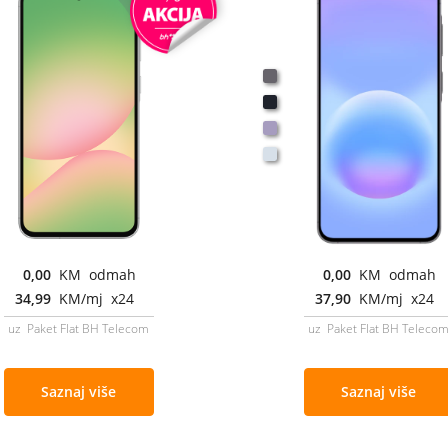
0,00
KM odmah
0,00
KM odmah
34,99
KM/mj x24
37,90
KM/mj x24
uz Paket Flat BH Telecom
uz Paket Flat BH Teleco
Saznaj više
Saznaj više