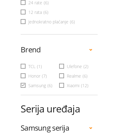
24 rate
(6)
12 rata
(6)
Jednokratno plaćanje
(6)
Brend
TCL
(1)
Ulefone
(2)
Honor
(7)
Realme
(6)
Samsung
(6)
Xiaomi
(12)
Serija uređaja
Samsung serija