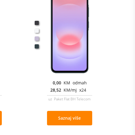
0,00
KM odmah
28,52
KM/mj x24
m
uz Paket Flat BH Telecom
Saznaj više