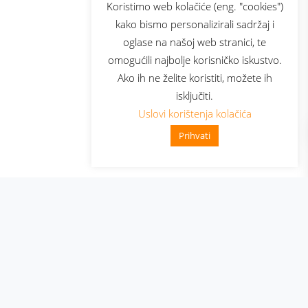
sluga
Prijava za newsletter
Koristimo web kolačiće (eng. "cookies")
kako bismo personalizirali sadržaj i
oglase na našoj web stranici, te
elecom
omogućili najbolje korisničko iskustvo.
Ako ih ne želite koristiti, možete ih
isključiti.
Uslovi korištenja kolačića
Prihvati
👋 Zdravo, kako mogu pomoći?