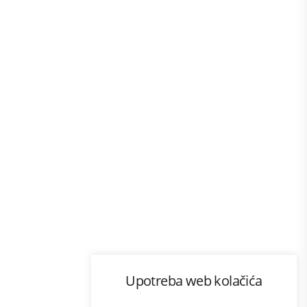
Program lojalnosti
Upotreba web kolačića
com
Bonus plus