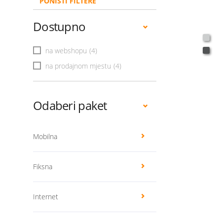
PONIŠTI FILTERE
Dostupno
na webshopu
(4)
na prodajnom mjestu
(4)
Odaberi paket
Mobilna
Fiksna
Internet