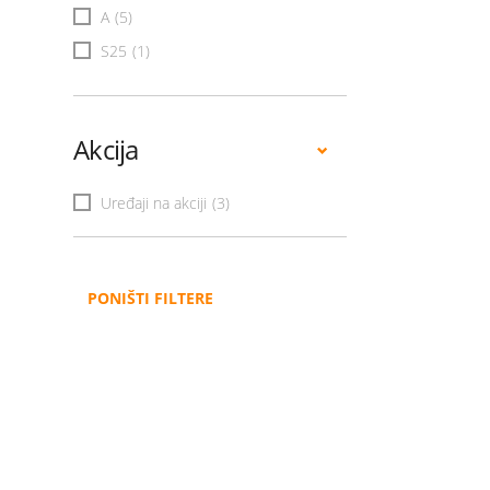
A
(5)
S25
(1)
Akcija
Uređaji na akciji
(3)
PONIŠTI FILTERE
Administracija
B2B
Nabavke i pozivi
Veleprodaja