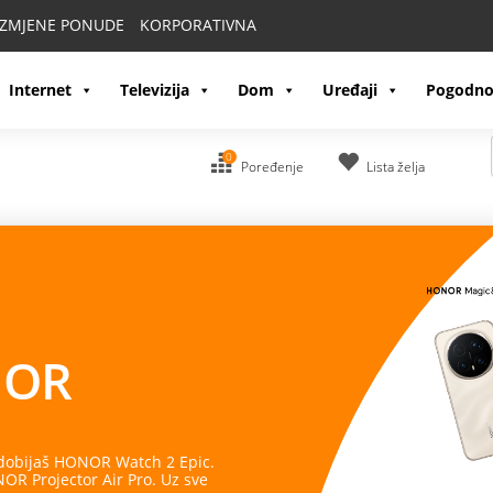
IZMJENE PONUDE
KORPORATIVNA
Internet
Televizija
Dom
Uređaji
Pogodno
0
Poređenje
Lista želja
OR
 dobijaš HONOR Watch 2 Epic.
R Projector Air Pro. Uz sve