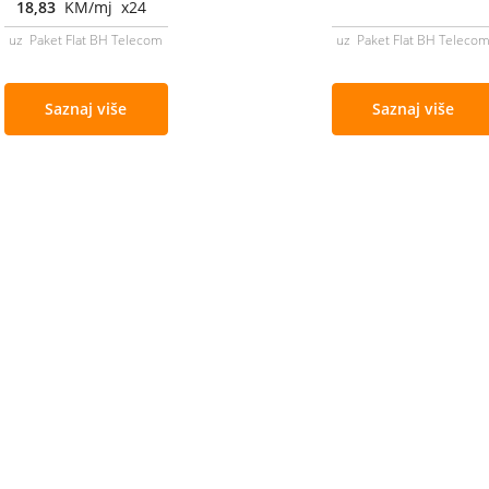
18,83
KM/mj x24
uz Paket Flat BH Telecom
uz Paket Flat BH Teleco
Saznaj više
Saznaj više