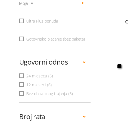
Moja TV
Ultra Plus ponuda
G
Gotovinsko plaćanje (bez paketa)
Ugovorni odnos
24 mjeseca
(6)
12 mjeseci
(6)
Bez obaveznog trajanja
(6)
Broj rata