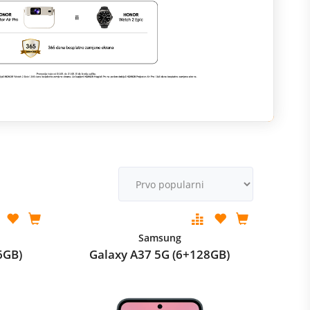
M
v
Samsung
6GB)
Galaxy A37 5G (6+128GB)