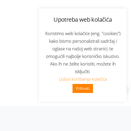
Upotreba web kolačića
Koristimo web kolačiće (eng. "cookies")
kako bismo personalizirali sadržaj i
oglase na našoj web stranici, te
omogućili najbolje korisničko iskustvo.
Ako ih ne želite koristiti, možete ih
isključiti.
Uslovi korištenja kolačića
Prihvati