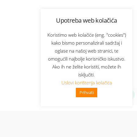
Upotreba web kolačića
Koristimo web kolačiće (eng. "cookies")
kako bismo personalizirali sadržaj i
oglase na našoj web stranici, te
omogućili najbolje korisničko iskustvo.
Ako ih ne želite koristiti, možete ih
isključiti.
Uslovi korištenja kolačića
Prihvati