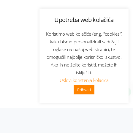
Upotreba web kolačića
Koristimo web kolačiće (eng. "cookies")
kako bismo personalizirali sadržaj i
oglase na našoj web stranici, te
omogućili najbolje korisničko iskustvo.
Ako ih ne želite koristiti, možete ih
isključiti.
Uslovi korištenja kolačića
Prihvati