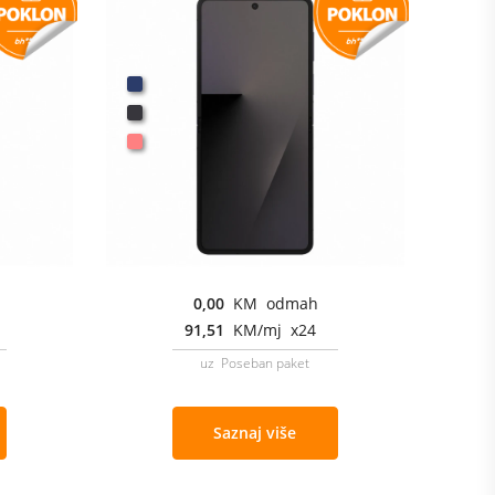
0,00
KM odmah
91,51
KM/mj x24
uz Poseban paket
Saznaj više