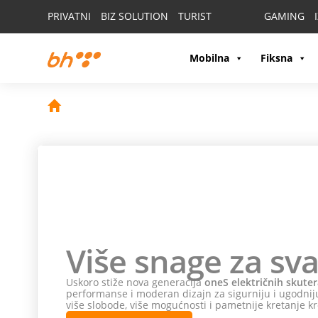
PRIVATNI
BIZ SOLUTION
TURIST
GAMING
Mobilna
Fiksna
Više snage za sva
Uskoro stiže nova generacija
oneS električnih skuter
performanse i moderan dizajn za sigurniju i ugodniju
više slobode, više mogućnosti i pametnije kretanje kr