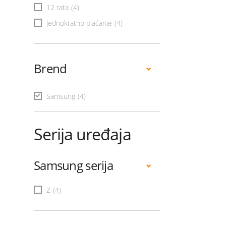
12 rata
(4)
Jednokratno plaćanje
(4)
Brend
Samsung
(4)
Serija uređaja
Samsung serija
Z
(4)