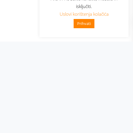
isključiti.
Uslovi korištenja kolačića
Prihvati
👋 Zdravo, kako mogu pomoći?