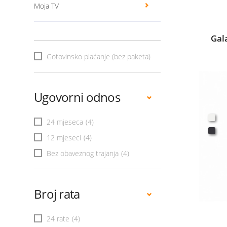
Moja TV
Gal
Gotovinsko plaćanje (bez paketa)
Ugovorni odnos
24 mjeseca
(4)
12 mjeseci
(4)
Bez obaveznog trajanja
(4)
Broj rata
24 rate
(4)