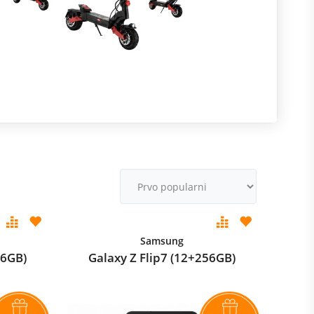
R
m
M
v
Samsung
56GB)
Galaxy Z Flip7 (12+256GB)