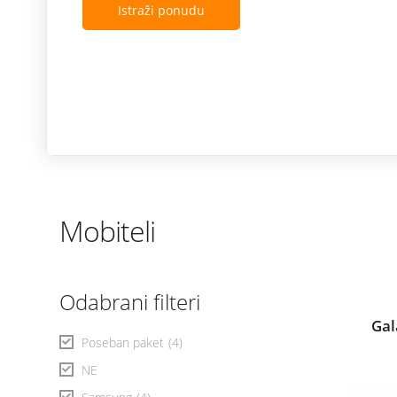
Istraži ponudu
Mobiteli
Odabrani filteri
Gal
Poseban paket
(4)
NE