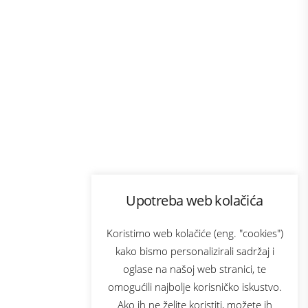
Program lojalnosti
Upotreba web kolačića
com
Bonus plus
sluga
Prijava za newsletter
Koristimo web kolačiće (eng. "cookies")
kako bismo personalizirali sadržaj i
oglase na našoj web stranici, te
elecom
omogućili najbolje korisničko iskustvo.
Ako ih ne želite koristiti, možete ih