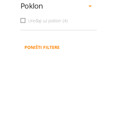
Poklon
Uređaji uz poklon
(4)
PONIŠTI FILTERE
Administracija
B2B
Nabavke i pozivi
Veleprodaja
Karijera
Partneri
Pristup informacijama
Sponzorstva
Arhiva vijesti
Donacije
Arhiva obavijesti
BH Telecom i SFF – Z