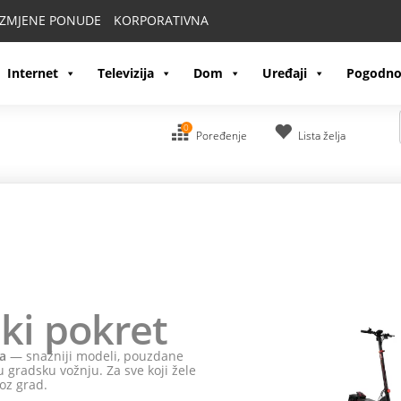
IZMJENE PONUDE
KORPORATIVNA
Internet
Televizija
Dom
Uređaji
Pogodno
0
Poređenje
Lista želja
ki pokret
a
— snažniji modeli, pouzdane
 gradsku vožnju. Za sve koji žele
oz grad.