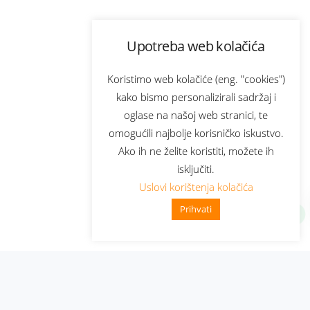
Upotreba web kolačića
Koristimo web kolačiće (eng. "cookies")
kako bismo personalizirali sadržaj i
oglase na našoj web stranici, te
omogućili najbolje korisničko iskustvo.
Ako ih ne želite koristiti, možete ih
isključiti.
Uslovi korištenja kolačića
Prihvati