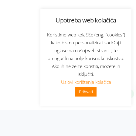
Upotreba web kolačića
Koristimo web kolačiće (eng. "cookies")
kako bismo personalizirali sadržaj i
oglase na našoj web stranici, te
omogućili najbolje korisničko iskustvo.
Ako ih ne želite koristiti, možete ih
isključiti.
Uslovi korištenja kolačića
Prihvati