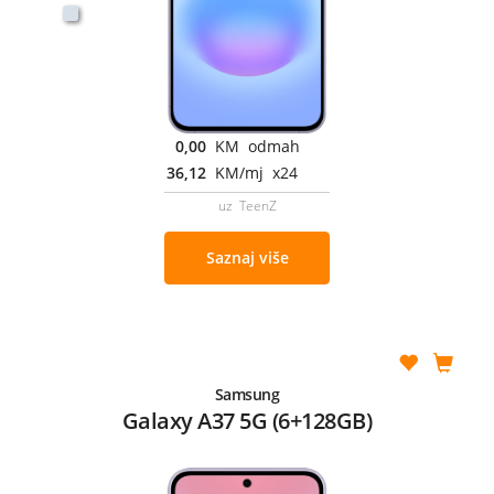
0,00
KM odmah
36,12
KM/mj x24
uz TeenZ
Saznaj više
Samsung
Galaxy A37 5G (6+128GB)