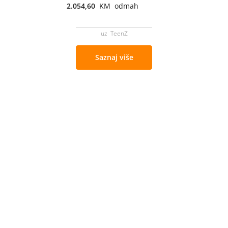
2.054,60
KM odmah
uz TeenZ
Saznaj više