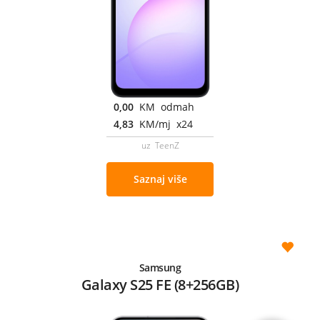
0,00
KM odmah
4,83
KM/mj x24
uz TeenZ
Saznaj više
Samsung
Galaxy S25 FE (8+256GB)