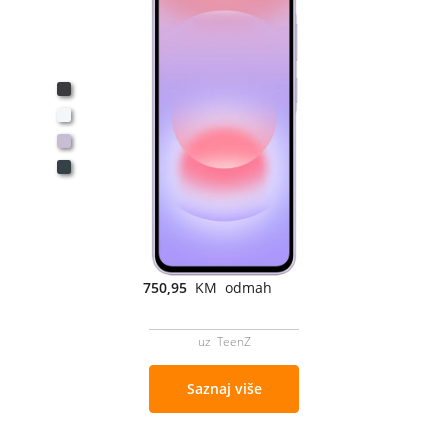
750,95
KM odmah
uz TeenZ
Saznaj više