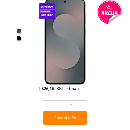
1.526,15
KM odmah
uz TeenZ
Saznaj više