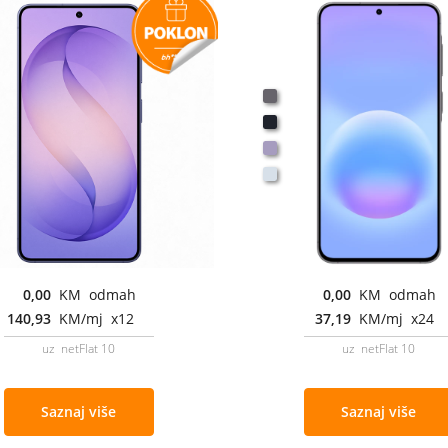
0,00
KM odmah
0,00
KM odmah
140,93
KM/mj x12
37,19
KM/mj x24
uz netFlat 10
uz netFlat 10
Saznaj više
Saznaj više