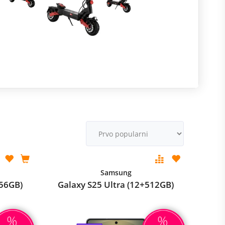
R
m
M
v
Samsung
256GB)
Galaxy S25 Ultra (12+512GB)