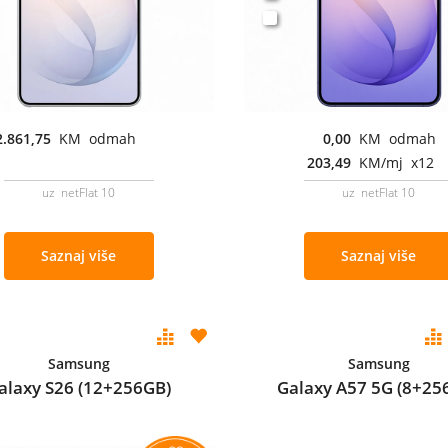
2.861,75
KM odmah
0,00
KM odmah
203,49
KM/mj x12
uz netFlat 10
uz netFlat 10
Saznaj više
Saznaj više
Samsung
Samsung
alaxy S26 (12+256GB)
Galaxy A57 5G (8+25