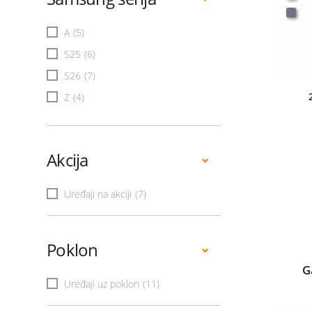
A
(5)
S25
(6)
S26
(7)
Z
(4)
Akcija
Uređaji na akciji
(7)
Poklon
G
Uređaji uz poklon
(11)