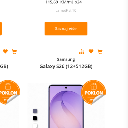
115,69
KM/mj x24
uz netFlat 10
Saznaj više
Samsung
2GB)
Galaxy S26 (12+512GB)