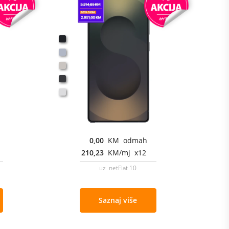
0,00
KM odmah
210,23
KM/mj x12
uz netFlat 10
Saznaj više