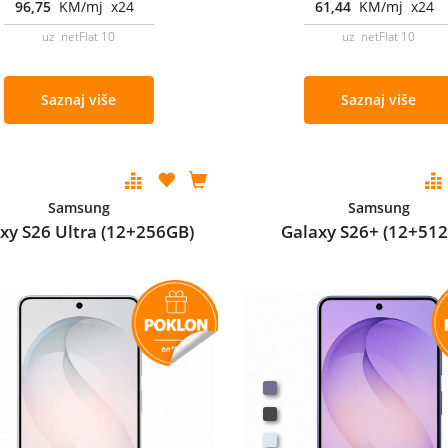
96,75
KM/mj x24
61,44
KM/mj x24
uz netFlat 10
uz netFlat 10
Saznaj više
Saznaj više
Samsung
Samsung
xy S26 Ultra (12+256GB)
Galaxy S26+ (12+51