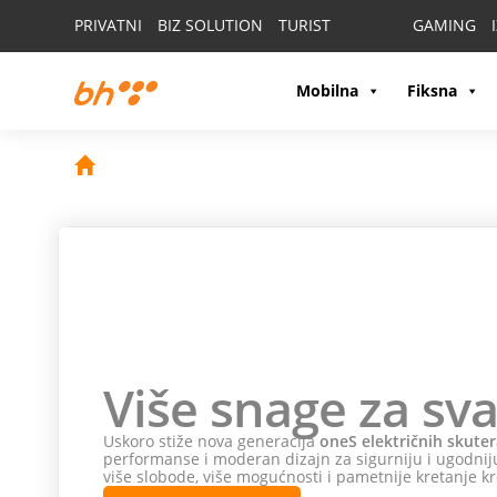
PRIVATNI
BIZ SOLUTION
TURIST
GAMING
Mobilna
Fiksna
Više snage za sva
Uskoro stiže nova generacija
oneS električnih skuter
performanse i moderan dizajn za sigurniju i ugodniju
više slobode, više mogućnosti i pametnije kretanje kr