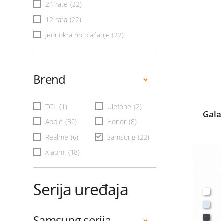
24 rate
(22)
12 rata
(22)
Jednokratno plaćanje
(22)
Brend
TCL
(1)
Ulefone
(2)
Gala
Apple
(30)
Honor
(8)
Realme
(6)
Samsung
(22)
Xiaomi
(18)
Serija uređaja
Samsung serija