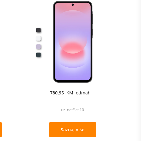
780,95
KM odmah
uz netFlat 10
Saznaj više