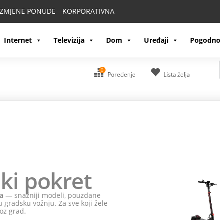
IZMJENE PONUDE
KORPORATIVNA
Internet
Televizija
Dom
Uređaji
Pogodno
0
Poređenje
Lista želja
ki pokret
a
— snažniji modeli, pouzdane
 gradsku vožnju. Za sve koji žele
oz grad.