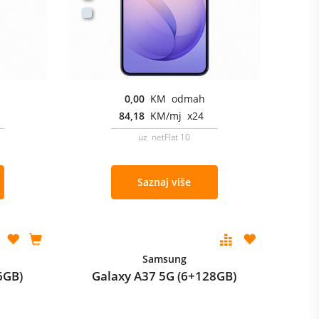
0,00
KM odmah
84,18
KM/mj x24
uz netFlat 10
Saznaj više
Samsung
6GB)
Galaxy A37 5G (6+128GB)