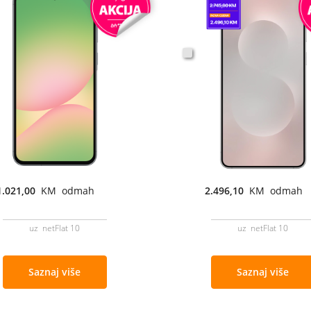
1.021,00
KM odmah
2.496,10
KM odmah
uz netFlat 10
uz netFlat 10
Saznaj više
Saznaj više