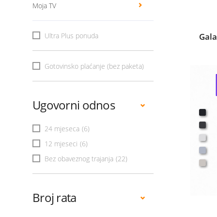
Moja TV
Ultra Plus ponuda
Gala
Gotovinsko plaćanje (bez paketa)
Ugovorni odnos
24 mjeseca
(6)
12 mjeseci
(6)
Bez obaveznog trajanja
(22)
Broj rata