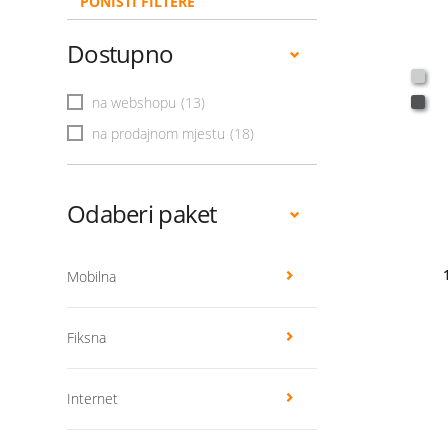
PONIŠTI FILTERE
Dostupno
na webshopu
(13)
na prodajnom mjestu
(18)
Odaberi paket
Mobilna
Fiksna
Internet