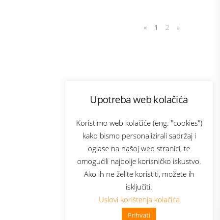
«
1
2
»
Program lojalnosti
Upotreba web kolačića
com
Bonus plus
sluga
Prijava za newsletter
Koristimo web kolačiće (eng. "cookies")
kako bismo personalizirali sadržaj i
oglase na našoj web stranici, te
elecom
omogućili najbolje korisničko iskustvo.
Ako ih ne želite koristiti, možete ih
isključiti.
Uslovi korištenja kolačića
Prihvati
👋 Zdravo, kako mogu pomoći?