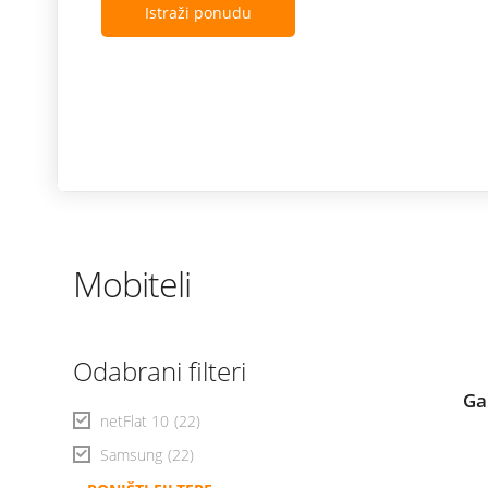
Istraži ponudu
Mobiteli
Odabrani filteri
Ga
netFlat 10
(22)
Samsung
(22)