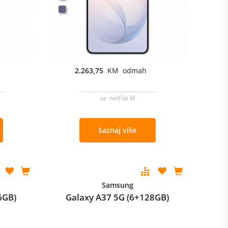
2.263,75
KM odmah
uz netFlat M
Saznaj više
Samsung
6GB)
Galaxy A37 5G (6+128GB)