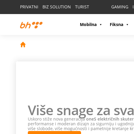
PRIVATNI
BIZ SOLUTION
TURIST
GAMING
Mobilna
Fiksna
Više snage za sva
Uskoro stiže nova generacija
oneS električnih skuter
performanse i moderan dizajn za sigurniju i ugodniju
više slobode, više mogućnosti i pametnije kretanje kr