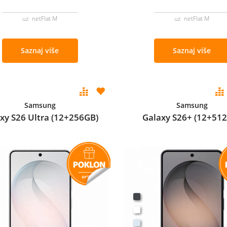
uz netFlat M
uz netFlat M
Saznaj više
Saznaj više
Samsung
Samsung
xy S26 Ultra (12+256GB)
Galaxy S26+ (12+51