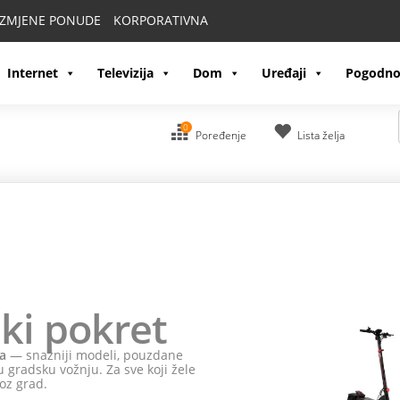
IZMJENE PONUDE
KORPORATIVNA
Internet
Televizija
Dom
Uređaji
Pogodno
0
Poređenje
Lista želja
ki pokret
a
— snažniji modeli, pouzdane
 gradsku vožnju. Za sve koji žele
oz grad.