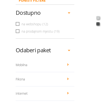
PONIŠTI FILTERE
Dostupno
na webshopu
(12)
na prodajnom mjestu
(19)
Odaberi paket
Mobilna
Fiksna
Internet