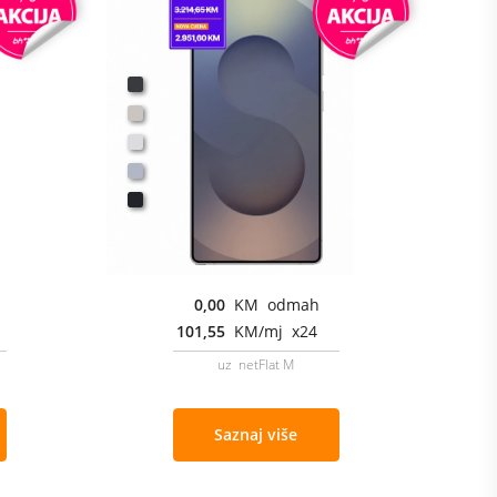
0,00
KM odmah
101,55
KM/mj x24
uz netFlat M
Saznaj više