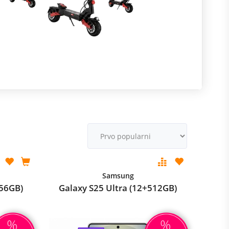
R
m
M
v
Samsung
256GB)
Galaxy S25 Ultra (12+512GB)