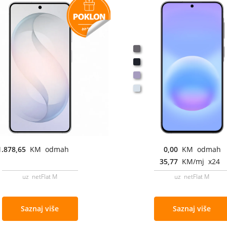
1.878,65
KM odmah
0,00
KM odmah
35,77
KM/mj x24
uz netFlat M
uz netFlat M
Saznaj više
Saznaj više