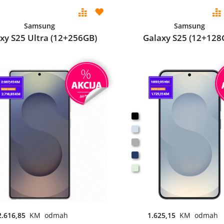
Samsung
Samsung
xy S25 Ultra (12+256GB)
Galaxy S25 (12+128
2.616,85
KM odmah
1.625,15
KM odmah