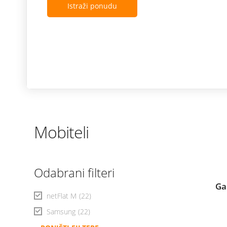
Istraži ponudu
Mobiteli
Odabrani filteri
Ga
netFlat M
(22)
Samsung
(22)