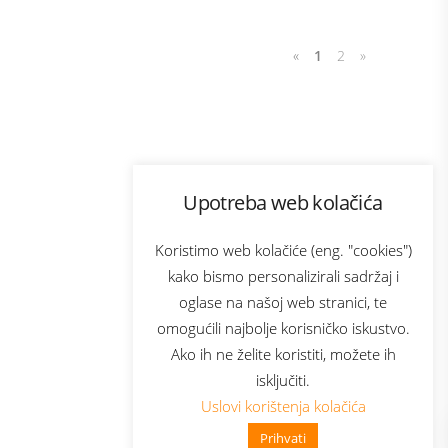
«
1
2
»
Program lojalnosti
Upotreba web kolačića
com
Bonus plus
sluga
Prijava za newsletter
Koristimo web kolačiće (eng. "cookies")
kako bismo personalizirali sadržaj i
oglase na našoj web stranici, te
elecom
omogućili najbolje korisničko iskustvo.
Ako ih ne želite koristiti, možete ih
isključiti.
Uslovi korištenja kolačića
Prihvati
👋 Zdravo, kako mogu pomoći?