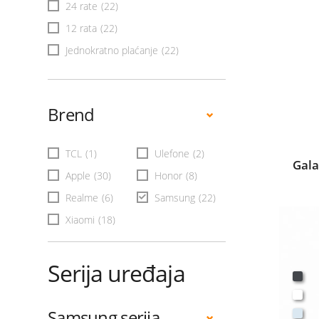
24 rate
(22)
12 rata
(22)
Jednokratno plaćanje
(22)
Brend
TCL
(1)
Ulefone
(2)
Gala
Apple
(30)
Honor
(8)
Realme
(6)
Samsung
(22)
Xiaomi
(18)
Serija uređaja
Samsung serija