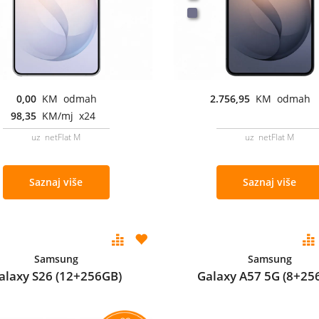
0,00
KM odmah
2.756,95
KM odmah
98,35
KM/mj x24
uz netFlat M
uz netFlat M
Saznaj više
Saznaj više
Samsung
Samsung
alaxy S26 (12+256GB)
Galaxy A57 5G (8+25