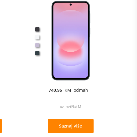
740,95
KM odmah
uz netFlat M
Saznaj više