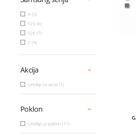
A
(5)
S25
(6)
S26
(7)
Z
(4)
Akcija
Uređaji na akciji
(7)
Poklon
G
Uređaji uz poklon
(11)