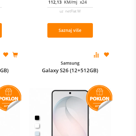
112,13
KM/mj x24
uz netFlat M
Saznaj više
Samsung
2GB)
Galaxy S26 (12+512GB)