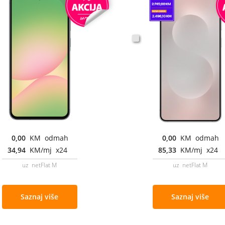
0,00
KM odmah
0,00
KM odmah
34,94
KM/mj x24
85,33
KM/mj x24
uz netFlat M
uz netFlat M
Saznaj više
Saznaj više