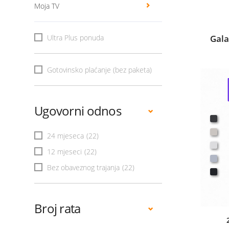
Moja TV
Ultra Plus ponuda
Gala
Gotovinsko plaćanje (bez paketa)
Ugovorni odnos
24 mjeseca
(22)
12 mjeseci
(22)
Bez obaveznog trajanja
(22)
Broj rata