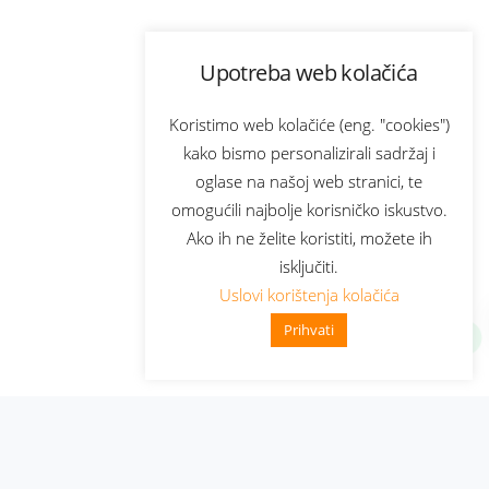
Upotreba web kolačića
Koristimo web kolačiće (eng. "cookies")
kako bismo personalizirali sadržaj i
oglase na našoj web stranici, te
omogućili najbolje korisničko iskustvo.
Ako ih ne želite koristiti, možete ih
isključiti.
Uslovi korištenja kolačića
Prihvati